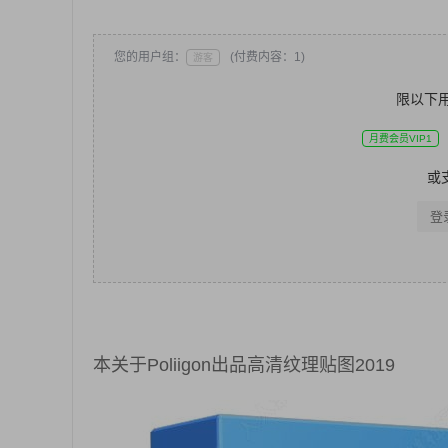
您的用户组：
(付费内容：1)
游客
限以下
月费会员VIP1
或
登
本关于
Poliigon出品高清纹理贴图2019