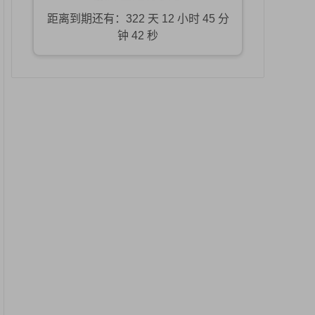
距离到期还有：322 天 12 小时 45 分
钟 40 秒