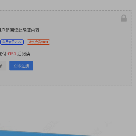
用户组阅读此隐藏内容
年费会员VIP2
永久会员VIP3
支付
50
后阅读
录
立即注册