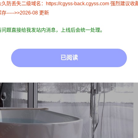
久防丢失二级域名：https://cgyss-back.cgyss.com 强烈建议收
存----->>2026-08 更新
有问题直接给我发站内消息，上线后会统一处理。
已阅读