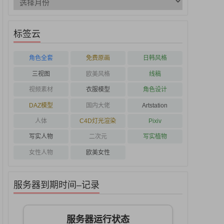
标签云
角色全套
免费原画
日韩风格
三视图
欧美风格
线稿
视频素材
衣服模型
角色设计
DAZ模型
国内大佬
Artstation
人体
C4D灯光渲染
Pixiv
写实人物
二次元
写实植物
女性人物
欧美女性
服务器到期时间–记录
服务器运行状态