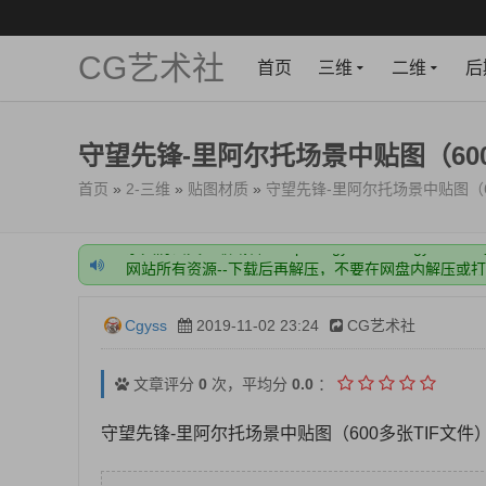
CG艺术社
首页
三维
二维
后
守望先锋-里阿尔托场景中贴图（600
首页
»
2-三维
»
贴图材质
»
守望先锋-里阿尔托场景中贴图（6
永久防丢失二级域名：https://cgyss-back.cgyss.co
网站所有资源--下载后再解压，不要在网盘内解压或
网站注册一定要绑定好邮箱，很关键！
网站充值成功后，需要手动开通VIP，稍等一下，刷
Cgyss
2019-11-02 23:24
CG艺术社
开通会员或充值前，一定要看下载的资源，需要什么
永久防丢失二级域名：https://cgyss-back.cgyss.co
网站所有资源--下载后再解压，不要在网盘内解压或
文章评分
0
次，平均分
0.0
：
网站注册一定要绑定好邮箱，很关键！
网站充值成功后，需要手动开通VIP，稍等一下，刷
守望先锋-里阿尔托场景中贴图（600多张TIF文件
开通会员或充值前，一定要看下载的资源，需要什么