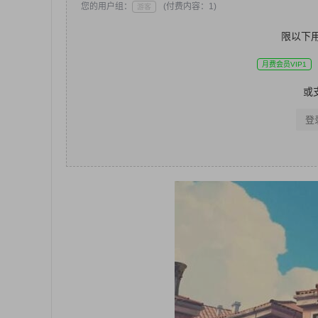
您的用户组：
(付费内容：1)
游客
限以下
月费会员VIP1
或
登