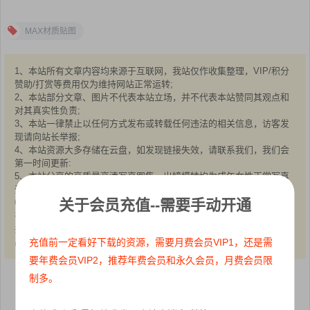
MAX材质贴图
1、本站所有文章内容均来源于互联网，我站仅作收集整理，VIP/积分
赞助/打赏等费用仅为维持网站正常运转;
2、本站部分文章、图片不代表本站立场，并不代表本站赞同其观点和
对其真实性负责;
3、本站一律禁止以任何方式发布或转载任何违法的相关信息，访客发
现请向站长举报;
4、本站资源大多存储在云盘，如发现链接失效，请联系我们，我们会
第一时间更新:
5、本站分享的高质量高清写真图集，出镜模特均为成年女性正常写真
无R18内容，仅限用于摄影爱好者提供素材与鉴赏学习;
关于会员充值--需要手动开通
6、本站所有文章、图片、资源等均为收集自互联网，版权归原作者所
有。仅作为个人学习、研究以及欣赏!请在下载后24小时内删除。
共同维护和谐健康的互联网!如果您发现本站上有侵犯您的权益的作
品，请与我们取得联系，我们会及时删除或者修改。
充值前一定看好下载的资源，需要月费会员VIP1，还是需
要年费会员VIP2，推荐年费会员和永久会员，月费会员限
制多。
点赞
0
收藏 0