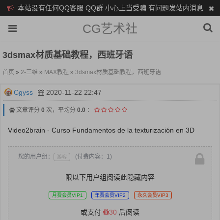
本站没有任何QQ客服 QQ群 小心上当受骗 有问题发站内消息
CG艺术社
3dsmax材质基础教程，西班牙语
首页
»
2-三维
»
MAX教程
»
3dsmax材质基础教程，西班牙语
Cgyss
2020-11-22 22:47
文章评分
0
次，平均分
0.0
：
Video2brain - Curso Fundamentos de la texturización en 3D
您的用户组：
(付费内容：1)
游客
限以下用户组阅读此隐藏内容
月费会员VIP1
年费会员VIP2
永久会员VIP3
或支付
30
后阅读