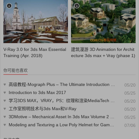
V-Ray 3.0 for 3ds Max Essential
建筑漫游 3D Animation for Archit
Training (Apr. 2018)
ecture 3ds max + Vray (phase 1)
你可能也喜欢
♥
高级教程-Mograph Plus – The Ultimate Introduction To V-Ray for 3ds Max
05/20
♥
Introduction to 3ds Max 2017
05/25
♥
学习3DS MAX，VRAY，PS：纹理和渲染MediaTech Learn 3DS MAX , VRAY , PS Texture & Render the MediaTech
05/20
♥
工作室照明技术与3ds Max和V-Ray
05/20
♥
3DMotive – Mechanical Asset In 3ds Max Volume 2 机械资产
05/25
♥
Modeling and Texturing a Low Poly Helmet for Games in 3ds Max
07/06