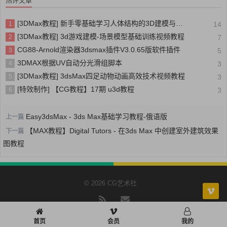
热评文章
[3DMax教程] 新手零基础学习人体结构的3D建模与技巧教程
1
14
[3DMax教程] 3d游戏建模-场景模型基础训练视频教程
2
7
CG88-Arnold渲染器3dsmax插件V3.0.65版软件插件
3
5
3DMAX根据UV自动分光滑组脚本
4
3
[3DMax教程] 3dsMax四足动物动画高效技术视频教程
5
3
[特效制作] 【CG教程】17期 u3d教程
6
3
Easy3dsMax - 3ds Max基础学习教程-俄语版
上一篇
【MAX教程】Digital Tutors - 在3ds Max 中创建室外建筑效果
下一篇
图教程
© 2026 CG艺术社
RSS
邮箱
首页
会员
我的