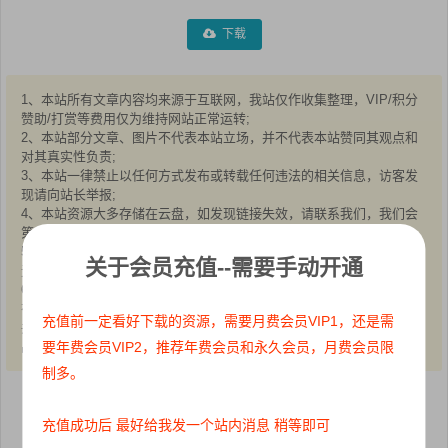
下载
1、本站所有文章内容均来源于互联网，我站仅作收集整理，VIP/积分
赞助/打赏等费用仅为维持网站正常运转;
2、本站部分文章、图片不代表本站立场，并不代表本站赞同其观点和
对其真实性负责;
3、本站一律禁止以任何方式发布或转载任何违法的相关信息，访客发
现请向站长举报;
4、本站资源大多存储在云盘，如发现链接失效，请联系我们，我们会
第一时间更新:
5、本站分享的高质量高清写真图集，出镜模特均为成年女性正常写真
关于会员充值--需要手动开通
无R18内容，仅限用于摄影爱好者提供素材与鉴赏学习;
6、本站所有文章、图片、资源等均为收集自互联网，版权归原作者所
有。仅作为个人学习、研究以及欣赏!请在下载后24小时内删除。
充值前一定看好下载的资源，需要月费会员VIP1，还是需
共同维护和谐健康的互联网!如果您发现本站上有侵犯您的权益的作
要年费会员VIP2，推荐年费会员和永久会员，月费会员限
品，请与我们取得联系，我们会及时删除或者修改。
制多。
点赞
0
收藏 0
充值成功后 最好给我发一个站内消息 稍等即可