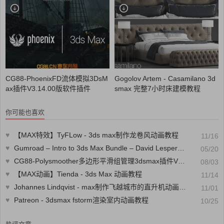
CG88-PhoenixFD流体模拟3DsM
Gogolov Artem - Casamilano 3d
ax插件V3.14.00版软件插件
smax 完整7小时床建模教程
你可能也喜欢
♥
【MAX特效】TyFLow - 3ds max制作龙卷风动画教程
11/16
♥
Gumroad – Intro to 3ds Max Bundle – David Lesperance MAX2015课程
05/20
♥
CG88-Polysmoother多边形平滑组管理3dsmax插件V2.5.1版软件插件
08/03
♥
【MAX动画】Tienda - 3ds Max 动画教程
11/14
♥
Johannes Lindqvist - max制作飞越城市的直升机动画教程
11/01
♥
Patreon - 3dsmax fstorm渲染室内动画教程
10/25