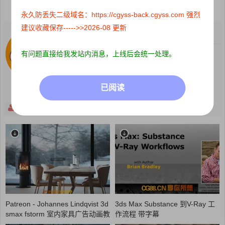
分享到：
永久防丢失二级域名：https://cgyss-back.cgyss.com 强烈
建议收藏保存----->>2026-08 更新
Cgyss
关注：
0
粉丝：
78
有问题直接给我发站内消息，上线后会统一处理。
有问题发私信！
已阅读
关注
主页
打赏
Patreon - Johannes Lindqvist 3d
3ds Max Substance 到V-Ray 工
smax fstorm 室内家具广告动画教
作流程 带字幕
程