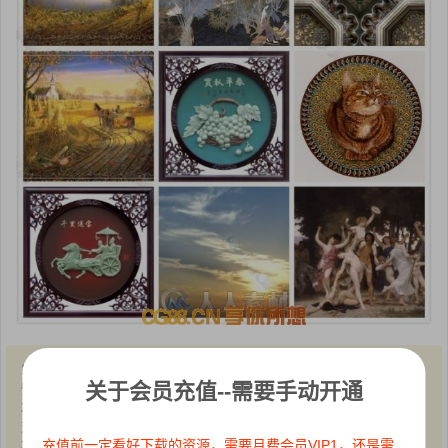
1、本站所有文章内容均来源于互联网，我站仅作收集整理，VIP/积分
关于会员充值--需要手动开通
赞助/打赏等费用仅为维持网站正常运转;
2、本站部分文章、图片不代表本站立场，并不代表本站赞同其观点和
对其真实性负责;
充值前一定看好下载的资源，需要月费会员VIP1，还是需
3、本站一律禁止以任何方式发布或转载任何违法的相关信息，访客发