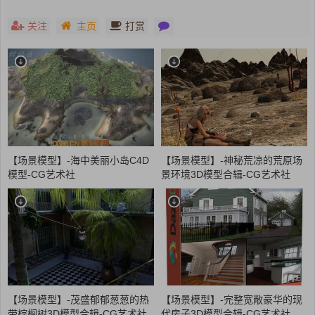
关注
主页
打赏
【场景模型】-海中美丽小岛C4D
【场景模型】-神秘荒凉的荒原场
模型-CG艺术社
景环境3D模型合辑-CG艺术社
【场景模型】-茂盛郁郁葱葱的热
【场景模型】-完整宽敞豪华的现
带棕榈树3D模型合辑-CG艺术社
代房子3D模型合辑-CG艺术社