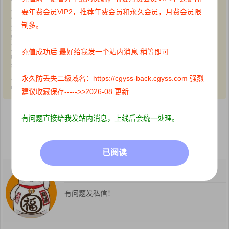
现请向站长举报;
要年费会员VIP2，推荐年费会员和永久会员，月费会员限
4、本站资源大多存储在云盘，如发现链接失效，请联系我们，我们会
制多。
第一时间更新:
5、本站分享的高质量高清写真图集，出镜模特均为成年女性正常写真
无R18内容，仅限用于摄影爱好者提供素材与鉴赏学习;
充值成功后 最好给我发一个站内消息 稍等即可
6、本站所有文章、图片、资源等均为收集自互联网，版权归原作者所
有。仅作为个人学习、研究以及欣赏!请在下载后24小时内删除。
共同维护和谐健康的互联网!如果您发现本站上有侵犯您的权益的作
永久防丢失二级域名：https://cgyss-back.cgyss.com 强烈
品，请与我们取得联系，我们会及时删除或者修改。
建议收藏保存----->>2026-08 更新
有问题直接给我发站内消息，上线后会统一处理。
点赞
0
收藏 0
分享到：
已阅读
Cgyss
关注：
0
粉丝：
78
有问题发私信！