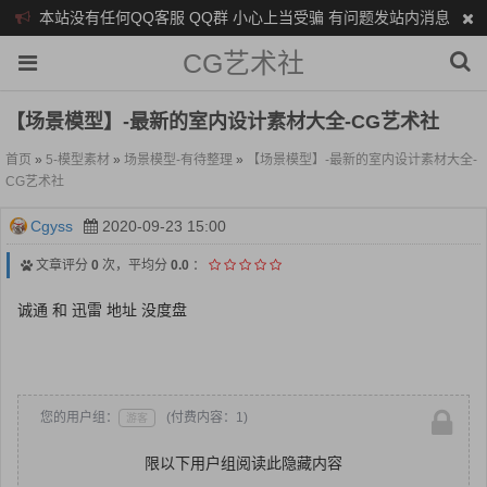
本站没有任何QQ客服 QQ群 小心上当受骗 有问题发站内消息
CG艺术社
【场景模型】-最新的室内设计素材大全-CG艺术社
首页
»
5-模型素材
»
场景模型-有待整理
»
【场景模型】-最新的室内设计素材大全-
CG艺术社
Cgyss
2020-09-23 15:00
文章评分
0
次，平均分
0.0
：
诚通 和 迅雷 地址 没度盘
您的用户组：
(付费内容：1)
游客
限以下用户组阅读此隐藏内容