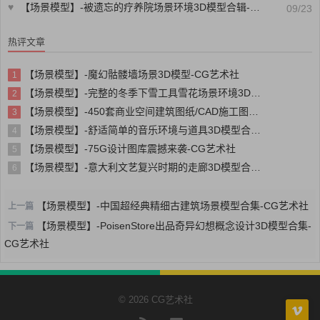
♥
【场景模型】-被遗忘的疗养院场景环境3D模型合辑-CG艺术社
09/23
热评文章
【场景模型】-魔幻骷髅墙场景3D模型-CG艺术社
1
【场景模型】-完整的冬季下雪工具雪花场景环境3D模型合辑-CG艺术社
2
【场景模型】-450套商业空间建筑图纸/CAD施工图商场办公酒店设计平面立面剖面-CG艺术社
3
【场景模型】-舒适简单的音乐环境与道具3D模型合辑-CG艺术社
4
【场景模型】-75G设计图库震撼来袭-CG艺术社
5
【场景模型】-意大利文艺复兴时期的走廊3D模型合辑-CG艺术社
6
【场景模型】-中国超经典精细古建筑场景模型合集-CG艺术社
上一篇
【场景模型】-PoisenStore出品奇异幻想概念设计3D模型合集-
下一篇
CG艺术社
© 2026 CG艺术社