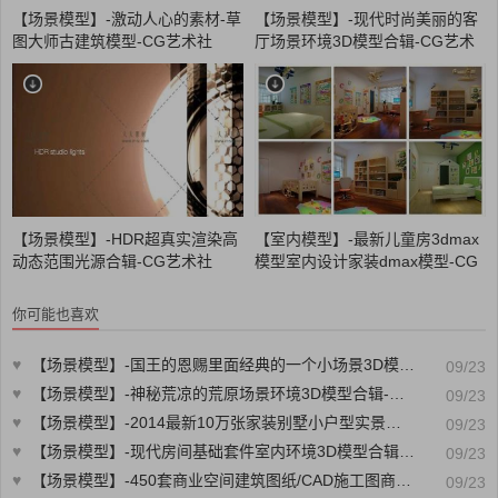
【场景模型】-激动人心的素材-草
【场景模型】-现代时尚美丽的客
图大师古建筑模型-CG艺术社
厅场景环境3D模型合辑-CG艺术
社
【场景模型】-HDR超真实渲染高
【室内模型】-最新儿童房3dmax
动态范围光源合辑-CG艺术社
模型室内设计家装dmax模型-CG
艺术社
你可能也喜欢
♥
【场景模型】-国王的恩赐里面经典的一个小场景3D模型合辑-CG艺术社
09/23
♥
【场景模型】-神秘荒凉的荒原场景环境3D模型合辑-CG艺术社
09/23
♥
【场景模型】-2014最新10万张家装别墅小户型实景图和高清效果图-CG艺术社
09/23
♥
【场景模型】-现代房间基础套件室内环境3D模型合辑-CG艺术社
09/23
♥
【场景模型】-450套商业空间建筑图纸/CAD施工图商场办公酒店设计平面立面剖面-CG艺术社
09/23