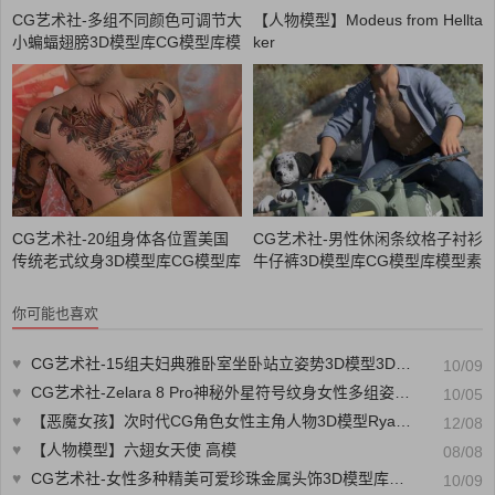
CG艺术社-多组不同颜色可调节大
【人物模型】Modeus from Hellta
小蝙蝠翅膀3D模型库CG模型库模
ker
型素材CG88艺术社
CG艺术社-20组身体各位置美国
CG艺术社-男性休闲条纹格子衬衫
传统老式纹身3D模型库CG模型库
牛仔裤3D模型库CG模型库模型素
模型素材CG88艺术社
材CG88艺术社
你可能也喜欢
♥
CG艺术社-15组夫妇典雅卧室坐卧站立姿势3D模型3D CG模型库模型素材CG88艺术社
10/09
♥
CG艺术社-Zelara 8 Pro神秘外星符号纹身女性多组姿势服装3D模型库CG模型库模型素材CG88艺术社
10/05
♥
【恶魔女孩】次时代CG角色女性主角人物3D模型RyanReos_DaemonGirl模型 PBR材质贴图
12/08
♥
【人物模型】六翅女天使 高模
08/08
♥
CG艺术社-女性多种精美可爱珍珠金属头饰3D模型库CG模型库模型素材CG88艺术社
10/09