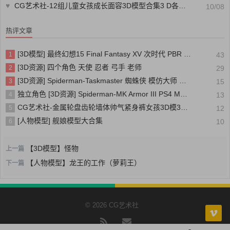
♥
CG艺术社-12组儿童女孩成长面容3D模型合集3 D各类模型素材CG88艺术社
10/08
热评文章
[3D模型] 最终幻想15 Final Fantasy XV 次时代 PBR 写实人物角色模型
1
43
[3D资源] 四个角色 天使 忍者 弓手 老师
2
29
[3D资源] Spiderman-Taskmaster 蜘蛛侠 模仿大师 装甲
3
15
独立角色 [3D资源] Spiderman-MK Armor III PS4 MK装甲三号 蜘蛛侠
4
13
CG艺术社-金属轮盘齿轮墙体帅气紧身裤女孩3D模3D CG模型库模型素材CG88艺术社
5
12
[人物模型] 舰娘模型大合集
6
10
【3D模型】怪物
上一篇
【人物模型】龙王的工作（萝莉王）
下一篇
© 2026 CG艺术社