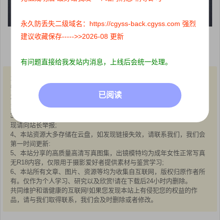
永久防丢失二级域名：https://cgyss-back.cgyss.com 强烈
建议收藏保存----->>2026-08 更新
下载
有问题直接给我发站内消息，上线后会统一处理。
1、本站所有文章内容均来源于互联网，我站仅作收集整理，VIP/积分
赞助/打赏等费用仅为维持网站正常运转;
已阅读
2、本站部分文章、图片不代表本站立场，并不代表本站赞同其观点和
对其真实性负责;
3、本站一律禁止以任何方式发布或转载任何违法的相关信息，访客发
现请向站长举报;
4、本站资源大多存储在云盘，如发现链接失效，请联系我们，我们会
第一时间更新:
5、本站分享的高质量高清写真图集，出镜模特均为成年女性正常写真
无R18内容，仅限用于摄影爱好者提供素材与鉴赏学习;
6、本站所有文章、图片、资源等均为收集自互联网，版权归原作者所
有。仅作为个人学习、研究以及欣赏!请在下载后24小时内删除。
共同维护和谐健康的互联网!如果您发现本站上有侵犯您的权益的作
品，请与我们取得联系，我们会及时删除或者修改。