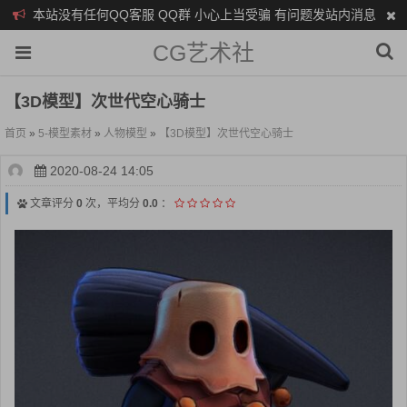
本站没有任何QQ客服 QQ群 小心上当受骗 有问题发站内消息
CG艺术社
【3D模型】次世代空心骑士
首页
»
5-模型素材
»
人物模型
»
【3D模型】次世代空心骑士
2020-08-24 14:05
文章评分
0
次，平均分
0.0
：