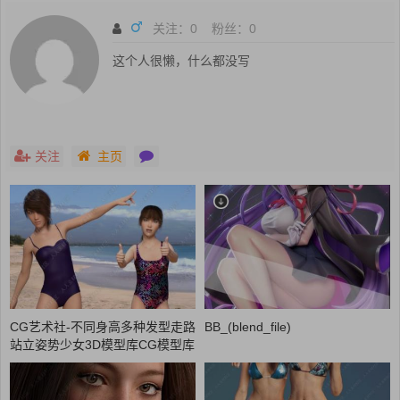
关注：
0
粉丝：
0
这个人很懒，什么都没写
关注
主页
CG艺术社-不同身高多种发型走路
BB_(blend_file)
站立姿势少女3D模型库CG模型库
模型素材CG88艺术社