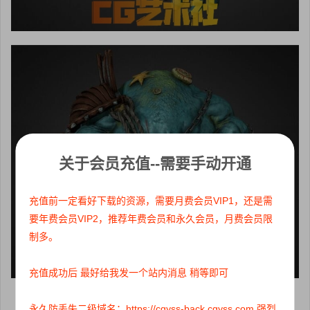
关于会员充值--需要手动开通
充值前一定看好下载的资源，需要月费会员VIP1，还是需
要年费会员VIP2，推荐年费会员和永久会员，月费会员限
制多。
充值成功后 最好给我发一个站内消息 稍等即可
下载
永久防丢失二级域名：https://cgyss-back.cgyss.com 强烈