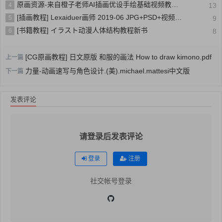
原画资源-来自橙子老师AI插画优设手绘基础视频教程素材杂志CG88分享
4
13
[插画教程] Lexaiduer画师 2019-06 JPG+PSD+视频+NSFW CG插画
5
9
[书籍教程] イラスト动漫人体结构教程新书
6
8
[CG原画教程] 日文原版 和服的画法 How to draw kimono.pdf
上一篇
力量-动画速写与角色设计.(美).michael.mattesi中文版
下一篇
发表评论
请登录后发表评论
登录
注册
社交帐号登录