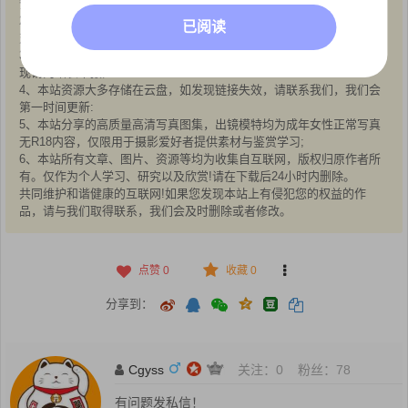
赞助/打赏等费用仅为维持网站正常运转;
2、本站部分文章、图片不代表本站立场，并不代表本站赞同其观点和
已阅读
对其真实性负责;
3、本站一律禁止以任何方式发布或转载任何违法的相关信息，访客发
现请向站长举报;
4、本站资源大多存储在云盘，如发现链接失效，请联系我们，我们会
第一时间更新:
5、本站分享的高质量高清写真图集，出镜模特均为成年女性正常写真
无R18内容，仅限用于摄影爱好者提供素材与鉴赏学习;
6、本站所有文章、图片、资源等均为收集自互联网，版权归原作者所
有。仅作为个人学习、研究以及欣赏!请在下载后24小时内删除。
共同维护和谐健康的互联网!如果您发现本站上有侵犯您的权益的作
品，请与我们取得联系，我们会及时删除或者修改。
点赞
0
收藏 0
分享到：
Cgyss
关注：
0
粉丝：
78
有问题发私信！