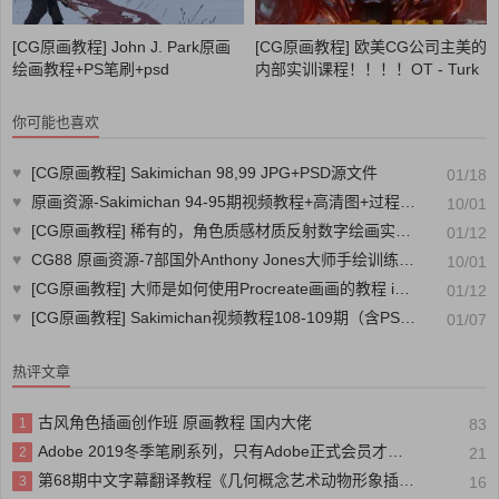
[CG原画教程] John J. Park原画
[CG原画教程] 欧美CG公司主美的
绘画教程+PS笔刷+psd
内部实训课程！！！！OT - Turk
ey
你可能也喜欢
♥
[CG原画教程] Sakimichan 98,99 JPG+PSD源文件
01/18
♥
原画资源-Sakimichan 94-95期视频教程+高清图+过程图+PSD源文件素材杂志CG88分享
10/01
♥
[CG原画教程] 稀有的，角色质感材质反射数字绘画实例训练视频教程
01/12
♥
CG88 原画资源-7部国外Anthony Jones大师手绘训练视频教程 GUMROAD ANTHONY JONES 7 TUTORIAL COL...素材杂志CG88分享
10/01
♥
[CG原画教程] 大师是如何使用Procreate画画的教程 ipad绘画原画教程
01/12
♥
[CG原画教程] Sakimichan视频教程108-109期（含PSD 7.46G）
01/07
热评文章
古风角色插画创作班 原画教程 国内大佬
1
83
Adobe 2019冬季笔刷系列，只有Adobe正式会员才能拥有的笔刷
2
21
第68期中文字幕翻译教程《几何概念艺术动物形象插画绘制训练视频教程》
3
16