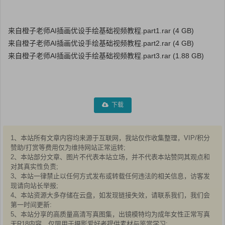
来自橙子老师AI插画优设手绘基础视频教程.part1.rar (4 GB)
来自橙子老师AI插画优设手绘基础视频教程.part2.rar (4 GB)
来自橙子老师AI插画优设手绘基础视频教程.part3.rar (1.88 GB)
下载
1、本站所有文章内容均来源于互联网，我站仅作收集整理，VIP/积分
赞助/打赏等费用仅为维持网站正常运转;
2、本站部分文章、图片不代表本站立场，并不代表本站赞同其观点和
对其真实性负责;
3、本站一律禁止以任何方式发布或转载任何违法的相关信息，访客发
现请向站长举报;
4、本站资源大多存储在云盘，如发现链接失效，请联系我们，我们会
第一时间更新:
5、本站分享的高质量高清写真图集，出镜模特均为成年女性正常写真
无R18内容，仅限用于摄影爱好者提供素材与鉴赏学习;