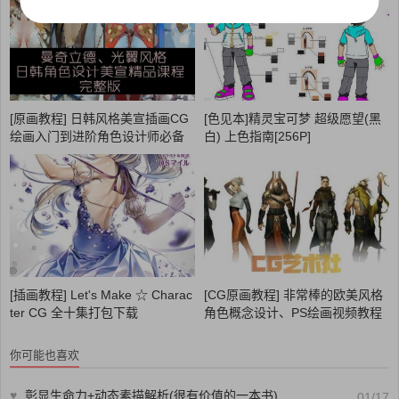
[原画教程] 日韩风格美宣插画CG
[色见本]精灵宝可梦 超级愿望(黑
绘画入门到进阶角色设计师必备
白) 上色指南[256P]
教程 完整28G
[插画教程] Let's Make ☆ Charac
[CG原画教程] 非常棒的欧美风格
ter CG 全十集打包下载
角色概念设计、PS绘画视频教程
你可能也喜欢
♥
彰显生命力+动态素描解析(很有价值的一本书)
01/17