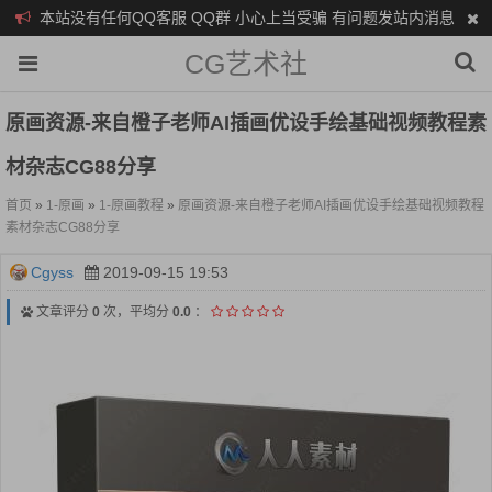
本站没有任何QQ客服 QQ群 小心上当受骗 有问题发站内消息
CG艺术社
原画资源-来自橙子老师AI插画优设手绘基础视频教程素
材杂志CG88分享
首页
»
1-原画
»
1-原画教程
»
原画资源-来自橙子老师AI插画优设手绘基础视频教程
素材杂志CG88分享
Cgyss
2019-09-15 19:53
文章评分
0
次，平均分
0.0
：