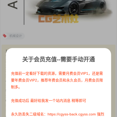
机械设计
1、本站所有文章内容均来源于互联网，我站仅作收集整理，VIP/积分
赞助/打赏等费用仅为维持网站正常运转;
关于会员充值--需要手动开通
2、本站部分文章、图片不代表本站立场，并不代表本站赞同其观点和
对其真实性负责;
3、本站一律禁止以任何方式发布或转载任何违法的相关信息，访客发
充值前一定看好下载的资源，需要月费会员VIP1，还是需
现请向站长举报;
要年费会员VIP2，推荐年费会员和永久会员，月费会员限
4、本站资源大多存储在云盘，如发现链接失效，请联系我们，我们会
第一时间更新:
制多。
5、本站分享的高质量高清写真图集，出镜模特均为成年女性正常写真
无R18内容，仅限用于摄影爱好者提供素材与鉴赏学习;
充值成功后 最好给我发一个站内消息 稍等即可
6、本站所有文章、图片、资源等均为收集自互联网，版权归原作者所
有。仅作为个人学习、研究以及欣赏!请在下载后24小时内删除。
共同维护和谐健康的互联网!如果您发现本站上有侵犯您的权益的作
永久防丢失二级域名：https://cgyss-back.cgyss.com 强烈
品，请与我们取得联系，我们会及时删除或者修改。