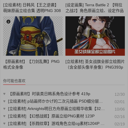
[立绘素材] 日韩风【王之逆袭】
[设定画集] Terra Battle 2 【特拉
萌妹原画立绘合集 透明PNG 308
之战2】角色原画立绘、设定作品
P
423P
【原画素材】【刀剑乱舞】PNG
[立绘素材] 圣女战旗全部立绘图片
格式全身像
（含全部头像半身像）PNG393p
CG艺术社
你可能也喜欢
♥
【原画素材】时装类日韩系角色设计参考 419p
12/30
♥
[立绘素材] p站画师かかげ的二次元插画 PSD细分层立绘素材
02/01
♥
[立绘素材] Arknights明日方舟原画立绘精华收集【324P】 CG88艺术社原画资源
10/06
♥
[立绘素材] 【幻想战姬】原画立绘PNG素材 123P
02/16
♥
[立绘素材] 【杀戮纹章】游戏角色立绘cg素材1204P 245M
02/19