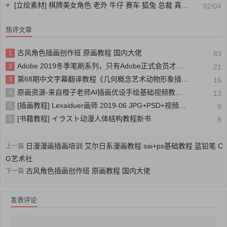
♥
[立绘素材] 棋牌美女角色 老外 牛仔 赛车 狐兔 总裁 真人 PNG立绘素材
02/04
热评文章
古风角色插画创作班 原画教程 国内大佬
1
83
Adobe 2019冬季笔刷系列，只有Adobe正式会员才能拥有的笔刷
2
21
第68期中文字幕翻译教程《几何概念艺术动物形象插画绘制训练视频教程》
3
16
原画资源-来自橙子老师AI插画优设手绘基础视频教程素材杂志CG88分享
4
13
[插画教程] Lexaiduer画师 2019-06 JPG+PSD+视频+NSFW CG插画
5
9
[书籍教程] イラスト动漫人体结构教程新书
6
8
日漫漫画插画培训 艾尔日系漫画教程 sai+ps基础教程 蓝铅笔 C
上一篇
G艺术社
古风角色插画创作班 原画教程 国内大佬
下一篇
发表评论