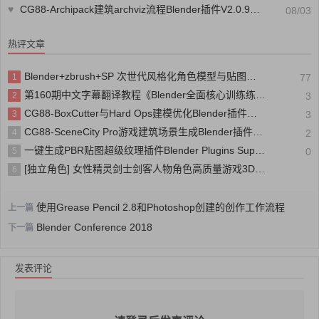
♥
CG88-Archipack建筑archviz流程Blender插件V2.0.9版软件插件
08/03
热评文章
Blender+zbrush+SP 次世代风格化角色模型与贴图全流程制作
1
77
第160期中文字幕翻译教程《Blender全面核心训练练视频教程》
2
3
CG88-BoxCutter与Hard Ops建模优化Blender插件组件V7.1.2软件插件
3
3
CG88-SceneCity Pro游戏建筑场景生成Blender插件V1.5.0版软件插件
4
2
一键生成PBR贴图超级纹理插件Blender Plugins Super Texture
5
0
[独立角色] 女性精灵剑士剑客人物角色高质量游戏3D模型
6
使用Grease Pencil 2.8和Photoshop创建的创作工作流程
上一篇
Blender Conference 2018
下一篇
发表评论