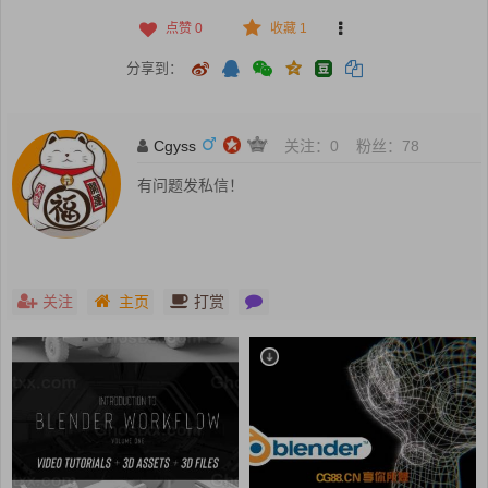
点赞
0
收藏 1
分享到：
Cgyss
关注：
0
粉丝：
78
有问题发私信！
关注
主页
打赏