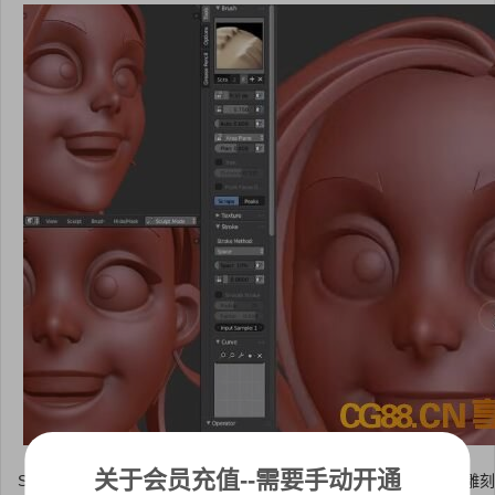
关于会员充值--需要手动开通
Sculpting In Blender For Beginners Course初学者Blender的完整