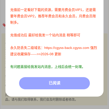
充值前一定看好下载的资源，需要月费会员VIP1，还是需
下载
要年费会员VIP2，推荐年费会员和永久会员，月费会员限
制多。
blender建模
充值成功后 最好给我发一个站内消息 稍等即可
1、本站所有文章内容均来源于互联网，我站仅作收集整理，VIP/积分
赞助/打赏等费用仅为维持网站正常运转;
永久防丢失二级域名：https://cgyss-back.cgyss.com 强烈
2、本站部分文章、图片不代表本站立场，并不代表本站赞同其观点和
对其真实性负责;
建议收藏保存----->>2026-08 更新
3、本站一律禁止以任何方式发布或转载任何违法的相关信息，访客发
现请向站长举报;
有问题直接给我发站内消息，上线后会统一处理。
4、本站资源大多存储在云盘，如发现链接失效，请联系我们，我们会
第一时间更新:
5、本站分享的高质量高清写真图集，出镜模特均为成年女性正常写真
无R18内容，仅限用于摄影爱好者提供素材与鉴赏学习;
已阅读
6、本站所有文章、图片、资源等均为收集自互联网，版权归原作者所
有。仅作为个人学习、研究以及欣赏!请在下载后24小时内删除。
共同维护和谐健康的互联网!如果您发现本站上有侵犯您的权益的作
品，请与我们取得联系，我们会及时删除或者修改。