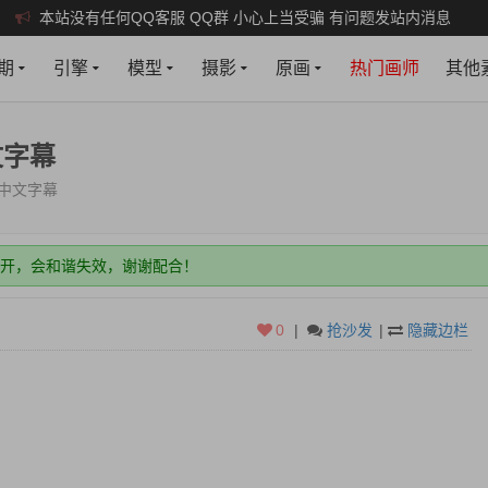
本站没有任何QQ客服 QQ群 小心上当受骗 有问题发站内消息
期
引擎
模型
摄影
原画
热门画师
其他
文字幕
 中文字幕
m 强烈建议收藏保存----->>2026-08 更新
打开，会和谐失效，谢谢配合！
新即可！
0
|
抢沙发
|
隐藏边栏
权限，建议年费会员，月会员限制多些。
m 强烈建议收藏保存----->>2026-08 更新
打开，会和谐失效，谢谢配合！
新即可！
权限，建议年费会员，月会员限制多些。