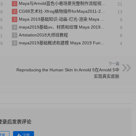
Maya与Arnold蓝色小巷场景完整制作流程视频教程
03
1
21
CG88艺术社-Xfrog植物插件forMaya2011-20153D植物模型CG88艺术社
18
2
13
Maya 2019基础知识-动画-灯光-渲染 Maya 2019 Fundamentals Dynamics, Lighting and Rendering
26
3
9
maya2019基础uv、材质和纹理 Maya 2019 Fundamentals UVs, Materials, and Textures
26
4
9
Artstation2018大师班教程
11
5
8
maya2019基础概述和建模 Maya 2019 Fundamentals Overview and Modeling
09
6
4
下一篇
Reproducing the Human Skin In Arnold 5在Arnold 5中
实现真实皮肤
登录后发表评论
登录
注册