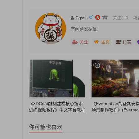
Cgyss
关注：
0
粉
有问题发私信！
关注
主页
打赏
《3DCoat雕刻建模核心技术
《Evermotion的圣胡安
训练视频教程》中文字幕教程
场景制作教程》(Evermot
San Juan Video Tutorial
你可能也喜欢