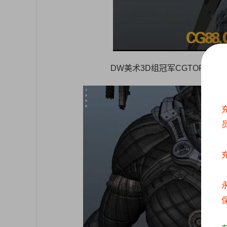
DW美术3D组冠军CGTOP讲座
永
保