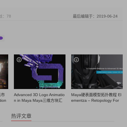
丝：
78
最后编辑于：2019-06-24
集市
Advanced 3D Logo Animatio
Maya硬表面模型拓扑教程 El
ion
n in Maya Maya三维方块汇
ementza – Retopology For
)
聚标志动画高级MASH教程
Hard Surface
热评文章