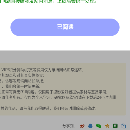
有问题直接给我发站内消息，上线后会统一处理。
已阅读
IP/积分赞助/打赏等费用仅为维持网站正常运转;
同其观点和对其真实性负责;
息，访客发现请向站长举报;
们，我们会第一时间更新:
正常写真无R18内容，仅限用于摄影爱好者提供素材与鉴赏学习;
原作者所有。仅作为个人学习、研究以及欣赏!请在下载后24小时内删
权益的作品，请与我们取得联系，我们会及时删除或者修改。
分享到：