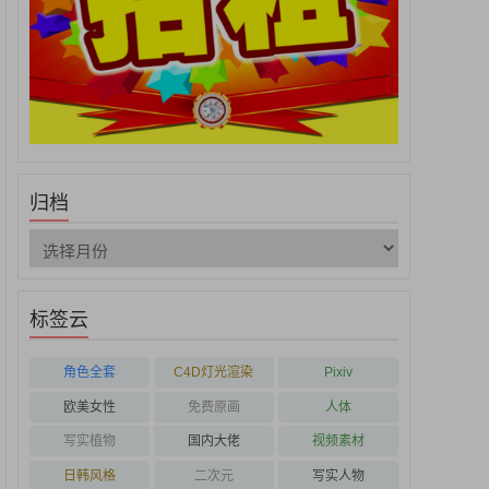
归档
标签云
角色全套
C4D灯光渲染
Pixiv
欧美女性
免费原画
人体
写实植物
国内大佬
视频素材
日韩风格
二次元
写实人物