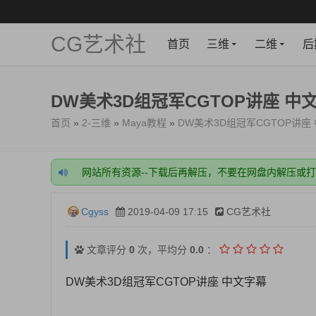
CG艺术社
首页
三维
二维
后
DW美术3D组冠军CGTOP讲座 中
首页
»
2-三维
»
Maya教程
»
DW美术3D组冠军CGTOP讲座
永久防丢失二级域名：https://cgyss-back.cgyss.co
网站所有资源--下载后再解压，不要在网盘内解压或
网站注册一定要绑定好邮箱，很关键！
网站充值成功后，需要手动开通VIP，稍等一下，刷
Cgyss
2019-04-09 17:15
CG艺术社
开通会员或充值前，一定要看下载的资源，需要什么
永久防丢失二级域名：https://cgyss-back.cgyss.co
网站所有资源--下载后再解压，不要在网盘内解压或
文章评分
0
次，平均分
0.0
：
网站注册一定要绑定好邮箱，很关键！
网站充值成功后，需要手动开通VIP，稍等一下，刷
DW美术3D组冠军CGTOP讲座 中文字幕
开通会员或充值前，一定要看下载的资源，需要什么