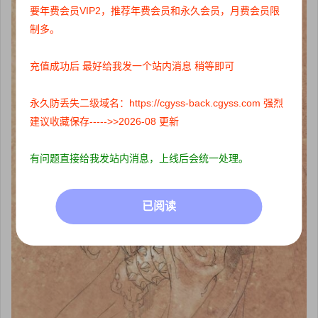
要年费会员VIP2，推荐年费会员和永久会员，月费会员限
制多。
充值成功后 最好给我发一个站内消息 稍等即可
永久防丢失二级域名：https://cgyss-back.cgyss.com 强烈
建议收藏保存----->>2026-08 更新
有问题直接给我发站内消息，上线后会统一处理。
已阅读