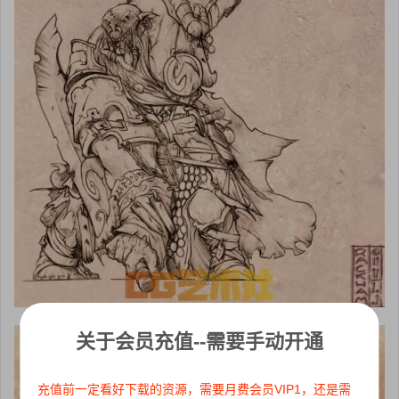
关于会员充值--需要手动开通
充值前一定看好下载的资源，需要月费会员VIP1，还是需