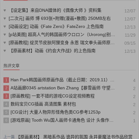
♥
【设定集】来自DNA媒体的《偶像大师 》资料集
12/07
♥
[二次元] 画师 博 693张+附赠(漫画+散图) 250MB左右
12/07
♥
[动画设定] 动画《Fate Zero》FateZero 上色指南
12/13
♥
[p站美图] 超高人气的韩国画师ウロロン（Urorong)别具一格的P站美图特辑 0020
11/29
♥
[原画教程] 绽灵节皮肤阿狸变身 永恩 瑞文拳头画师原画教程 1080P
09/15
♥
【原画素材】动画《约会大作战》的上色指南
12/13
热评文章
Han Park韩国画师原画作品（截止日期：2019.11）180P
1
4
A站画廊0345 artstation Ben Zhang【暴雪画师 守望先锋 怪物设定 】[57P--28M]
2
2
[原画教程] 一套不错的游戏CG设定视频教程
3
2
数码宝贝CG插画 高清图集 素材包
4
2
[CG设计] 大量人物异形怪角色类CG参考1253p
5
2
[游戏原画] Tooth Wu国人画师卡通角色 设计 头像作品108P
6
1
【原画素材】 黑暗系作品 诡异的氛围 永井豪魔法书作品欣赏
上一篇