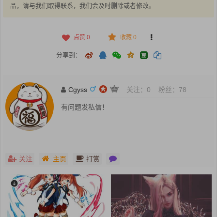
品，请与我们取得联系，我们会及时删除或者修改。
点赞
0
收藏 0
分享到：
Cgyss
关注：
0
粉丝：
78
有问题发私信！
关注
主页
打赏