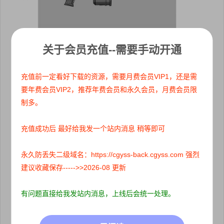
关于会员充值--需要手动开通
充值前一定看好下载的资源，需要月费会员VIP1，还是需
要年费会员VIP2，推荐年费会员和永久会员，月费会员限
制多。
充值成功后 最好给我发一个站内消息 稍等即可
永久防丢失二级域名：https://cgyss-back.cgyss.com 强烈
建议收藏保存----->>2026-08 更新
有问题直接给我发站内消息，上线后会统一处理。