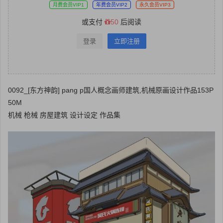
月费会员VIP1
年费会员VIP2
永久会员VIP3
或支付
50
后阅读
登录
立即注册
0092_[东方神韵] pang p国人概念画师建筑,机械原画设计作品153P
50M
机械 枪械 房屋建筑 设计设定 作品集