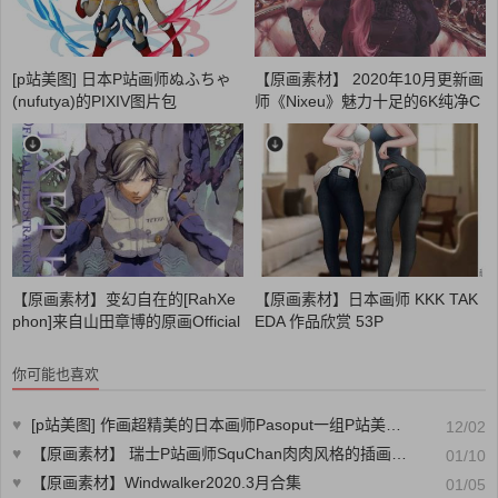
[p站美图] 日本P站画师ぬふちゃ
【原画素材】 2020年10月更新画
(nufutya)的PIXIV图片包
师《Nixeu》魅力十足的6K纯净C
G原画【修复】
【原画素材】变幻自在的[RahXe
【原画素材】日本画师 KKK TAK
phon]来自山田章博的原画Official
EDA 作品欣赏 53P
Collection插图集
你可能也喜欢
♥
[p站美图] 作画超精美的日本画师Pasoput一组P站美图搬运 作品集
12/02
♥
【原画素材】 瑞士P站画师SquChan肉肉风格的插画作品
01/10
♥
【原画素材】Windwalker2020.3月合集
01/05