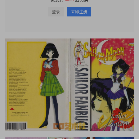
登录
立即注册