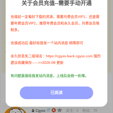
关于会员充值--需要手动开通
1、本站所有文章内容均来源于互联网，我站仅作收集整理，VIP/积分
赞助/打赏等费用仅为维持网站正常运转;
2、本站部分文章、图片不代表本站立场，并不代表本站赞同其观点和
充值前一定看好下载的资源，需要月费会员VIP1，还是需
对其真实性负责;
要年费会员VIP2，推荐年费会员和永久会员，月费会员限
3、本站一律禁止以任何方式发布或转载任何违法的相关信息，访客发
现请向站长举报;
制多。
4、本站资源大多存储在云盘，如发现链接失效，请联系我们，我们会
第一时间更新:
充值成功后 最好给我发一个站内消息 稍等即可
5、本站分享的高质量高清写真图集，出镜模特均为成年女性正常写真
无R18内容，仅限用于摄影爱好者提供素材与鉴赏学习;
6、本站所有文章、图片、资源等均为收集自互联网，版权归原作者所
永久防丢失二级域名：https://cgyss-back.cgyss.com 强烈
有。仅作为个人学习、研究以及欣赏!请在下载后24小时内删除。
共同维护和谐健康的互联网!如果您发现本站上有侵犯您的权益的作
建议收藏保存----->>2026-08 更新
品，请与我们取得联系，我们会及时删除或者修改。
有问题直接给我发站内消息，上线后会统一处理。
点赞
0
收藏 0
已阅读
分享到：
Cgyss
关注：
0
粉丝：
78