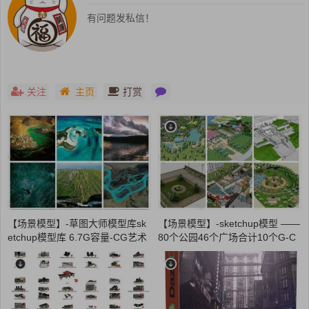
有问题发私信！
关注
主页
打赏
【场景模型】-草图大师模型库sk
【场景模型】-sketchup模型 ——
etchup模型库 6.7G容量-CG艺术
80个公园46个广场合计10个G-C
社
G艺术社