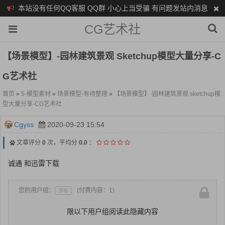
本站没有任何QQ客服 QQ群 小心上当受骗 有问题发站内消息
CG艺术社
【场景模型】-园林建筑景观 Sketchup模型大量分享-C
G艺术社
首页
»
5-模型素材
»
场景模型-有待整理
»
【场景模型】-园林建筑景观 sketchup模
型大量分享-CG艺术社
Cgyss
2020-09-23 15:54
文章评分
0
次，平均分
0.0
：
诚通 和迅雷下载
您的用户组：
(付费内容：1)
游客
限以下用户组阅读此隐藏内容