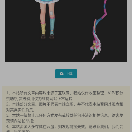
下载
1、本站所有文章内容均来源于互联网，我站仅作收集整理，VIP/积分
赞助/打赏等费用仅为维持网站正常运转;
2、本站部分文章、图片不代表本站立场，并不代表本站赞同其观点和
对其真实性负责;
3、本站一律禁止以任何方式发布或转载任何违法的相关信息，访客发
现请向站长举报;
4、本站资源大多存储在云盘，如发现链接失效，请联系我们，我们会