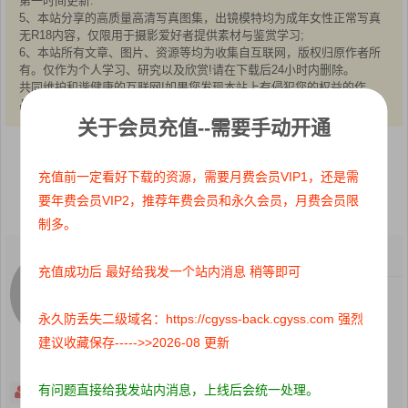
第一时间更新:
5、本站分享的高质量高清写真图集，出镜模特均为成年女性正常写真
无R18内容，仅限用于摄影爱好者提供素材与鉴赏学习;
6、本站所有文章、图片、资源等均为收集自互联网，版权归原作者所
有。仅作为个人学习、研究以及欣赏!请在下载后24小时内删除。
共同维护和谐健康的互联网!如果您发现本站上有侵犯您的权益的作
品，请与我们取得联系，我们会及时删除或者修改。
关于会员充值--需要手动开通
点赞
0
收藏 0
充值前一定看好下载的资源，需要月费会员VIP1，还是需
分享到：
要年费会员VIP2，推荐年费会员和永久会员，月费会员限
制多。
关注：
0
粉丝：
0
充值成功后 最好给我发一个站内消息 稍等即可
这个人很懒，什么都没写
永久防丢失二级域名：https://cgyss-back.cgyss.com 强烈
建议收藏保存----->>2026-08 更新
有问题直接给我发站内消息，上线后会统一处理。
关注
主页