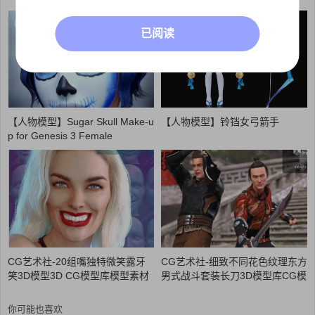
已阅读
【人物模型】Sugar Skull Make-u
【人物模型】铃铛女弓箭手
p for Genesis 3 Female
CG艺术社-20组嘴独特微笑露牙
CG艺术社-细致不同花色纹理东方
笑3D模型3D CG模型库模型素材
男式战斗套装长刀3D模型库CG模
CG88艺术社
型库模型素材CG88艺术社
你可能也喜欢