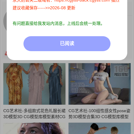
建议收藏保存----->>2026-08 更新
关注：
0
粉丝：
0
这个人很懒，什么都没写
有问题直接给我发站内消息，上线后会统一处理。
已阅读
关注
主页
CG艺术社-多组款式花色礼服长裙
CG艺术社-100组性感女性pose姿
3D模型3D CG模型库模型素材CG
势3D模型合集3D CG模型库模型
88艺术社
素材CG88艺术社