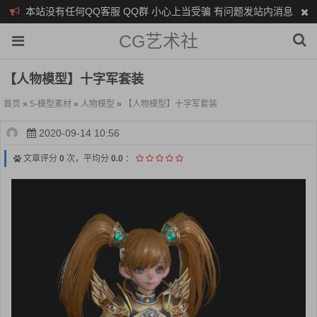
本站没有任何QQ客服 QQ群 小心上当受骗 有问题发站内消息
CG艺术社
【人物模型】十字军套装
首页
»
5-模型素材
»
人物模型
»
【人物模型】十字军套装
2020-09-14 10:56
文章评分
0
次，平均分
0.0
：