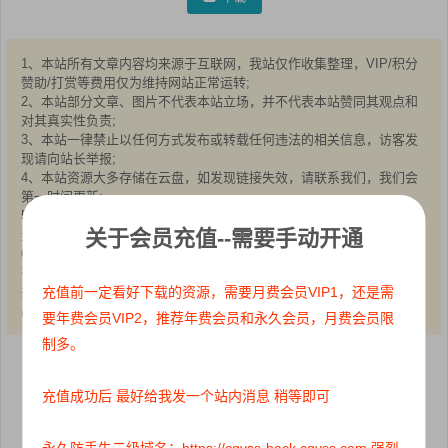
1、本站所有文章内容均来源于互联网，我站仅作收集整理，VIP/积分
赞助/打赏等费用仅为维持网站正常运转;
2、本站部分文章、图片不代表本站立场，并不代表本站赞同其观点和
对其真实性负责;
3、本站一律禁止以任何方式发布或转载任何违法的相关信息，访客发
现请向站长举报;
4、本站资源大多存储在云盘，如发现链接失效，请联系我们，我们会
第一时间更新:
5、本站分享的高质量高清写真图集，出镜模特均为成年女性正常写真
关于会员充值--需要手动开通
无R18内容，仅限用于摄影爱好者提供素材与鉴赏学习;
6、本站所有文章、图片、资源等均为收集自互联网，版权归原作者所
有。仅作为个人学习、研究以及欣赏!请在下载后24小时内删除。
充值前一定看好下载的资源，需要月费会员VIP1，还是需
共同维护和谐健康的互联网!如果您发现本站上有侵犯您的权益的作
品，请与我们取得联系，我们会及时删除或者修改。
要年费会员VIP2，推荐年费会员和永久会员，月费会员限
制多。
点赞
0
收藏 0
充值成功后 最好给我发一个站内消息 稍等即可
分享到：
永久防丢失二级域名：https://cgyss-back.cgyss.com 强烈