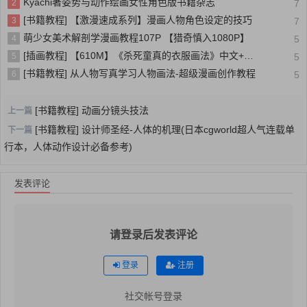
Kyachi著姿势与动作绘画女性角色版书籍杂志
2
7
[书籍教程] 【激漫速成系列】漫画人物角色设定的技巧
3
7
萌少女美术解剖学漫画教程107P 【猎奇慎入1080P】
4
5
[插画教程] 【610M】《杀死童真的衣服画法》中文+日文 2册版
5
5
[书籍教程] 从人物写真学习人物画法-超级漫画创作教程
6
5
[书籍教程] 动画分镜头技法
上一篇
[书籍教程] 设计师圣经-人体的机理(日本cgworld超人气连载单
下一篇
行本，人体动作设计必备参考)
发表评论
请登录后发表评论
登录
注册
社交帐号登录