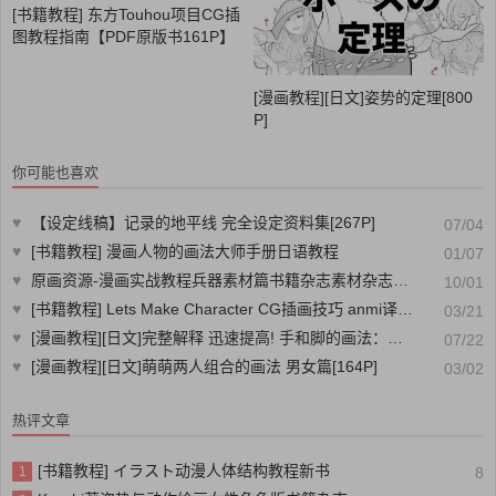
[书籍教程] 东方Touhou项目CG插
图教程指南【PDF原版书161P】
[漫画教程][日文]姿势的定理[800
P]
你可能也喜欢
♥
【设定线稿】记录的地平线 完全设定资料集[267P]
07/04
♥
[书籍教程] 漫画人物的画法大师手册日语教程
01/07
♥
原画资源-漫画实战教程兵器素材篇书籍杂志素材杂志CG88分享
10/01
♥
[书籍教程] Lets Make Character CG插画技巧 anmi译本中文汉化版
03/21
♥
[漫画教程][日文]完整解释 迅速提高! 手和脚的画法：让人物更逼真、更有活力[195P]
07/22
♥
[漫画教程][日文]萌萌两人组合的画法 男女篇[164P]
03/02
热评文章
[书籍教程] イラスト动漫人体结构教程新书
1
8