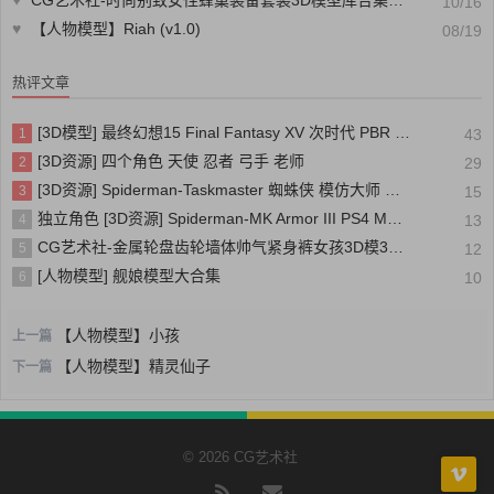
10/16
♥
【人物模型】Riah (v1.0)
08/19
热评文章
[3D模型] 最终幻想15 Final Fantasy XV 次时代 PBR 写实人物角色模型
1
43
[3D资源] 四个角色 天使 忍者 弓手 老师
2
29
[3D资源] Spiderman-Taskmaster 蜘蛛侠 模仿大师 装甲
3
15
独立角色 [3D资源] Spiderman-MK Armor III PS4 MK装甲三号 蜘蛛侠
4
13
CG艺术社-金属轮盘齿轮墙体帅气紧身裤女孩3D模3D CG模型库模型素材CG88艺术社
5
12
[人物模型] 舰娘模型大合集
6
10
【人物模型】小孩
上一篇
【人物模型】精灵仙子
下一篇
© 2026 CG艺术社