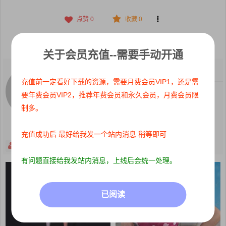
点赞
0
收藏 0
分享到：
关于会员充值--需要手动开通
关注：
0
粉丝：
0
充值前一定看好下载的资源，需要月费会员VIP1，还是需
这个人很懒，什么都没写
要年费会员VIP2，推荐年费会员和永久会员，月费会员限
制多。
充值成功后 最好给我发一个站内消息 稍等即可
关注
主页
有问题直接给我发站内消息，上线后会统一处理。
已阅读