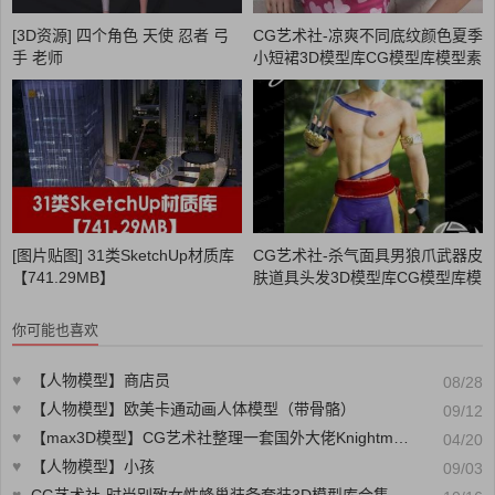
[3D资源] 四个角色 天使 忍者 弓
CG艺术社-凉爽不同底纹颜色夏季
手 老师
小短裙3D模型库CG模型库模型素
材CG88艺术社
[图片贴图] 31类SketchUp材质库
CG艺术社-杀气面具男狼爪武器皮
【741.29MB】
肤道具头发3D模型库CG模型库模
型素材CG88艺术社
你可能也喜欢
♥
【人物模型】商店员
08/28
♥
【人物模型】欧美卡通动画人体模型（带骨骼）
09/12
♥
【max3D模型】CG艺术社整理一套国外大佬Knightmare的max3D模型
04/20
♥
【人物模型】小孩
09/03
♥
CG艺术社-时尚别致女性蜂巢装备套装3D模型库合集CG模型库模型素材CG88艺术社