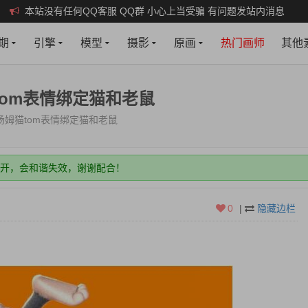
本站没有任何QQ客服 QQ群 小心上当受骗 有问题发站内消息
期
引擎
模型
摄影
原画
热门画师
其他
om表情绑定猫和老鼠
姆猫tom表情绑定猫和老鼠
打开，会和谐失效，谢谢配合！
新即可！
权限，建议年费会员，月会员限制多些。
0
|
隐藏边栏
打开，会和谐失效，谢谢配合！
新即可！
权限，建议年费会员，月会员限制多些。