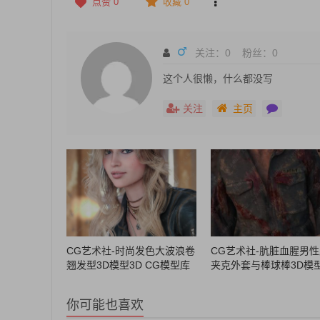
点赞
0
收藏 0
关注：
0
粉丝：
0
这个人很懒，什么都没写
关注
主页
CG艺术社-时尚发色大波浪卷
CG艺术社-肮脏血腥男
翘发型3D模型3D CG模型库
夹克外套与棒球棒3D模
模型素材CG88艺术社
G模型库模型素材CG88
社
你可能也喜欢