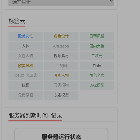
标签云
欧美女性
角色设计
日韩风格
人体
Artstation
国内大佬
女性人物
视频素材
二次元
欧美风格
三视图
Pixiv
C4D灯光渲染
写实人物
角色全套
线稿
写实植物
DAZ模型
免费原画
衣服模型
服务器到期时间–记录
服务器运行状态