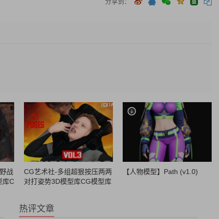
分享到：
性野战
CG艺术社-多组超狠按压两两
【人物模型】Path (v1.0)
型库C
对打姿势3D模型库CG模型库
艺术
模型素材CG88艺术社
热评文章