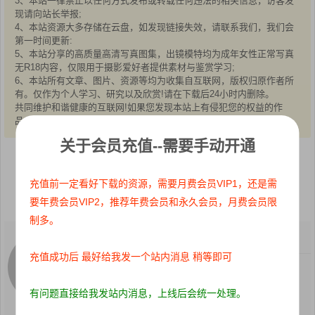
3、本站一律禁止以任何方式发布或转载任何违法的相关信息，访客发
现请向站长举报;
4、本站资源大多存储在云盘，如发现链接失效，请联系我们，我们会
第一时间更新:
5、本站分享的高质量高清写真图集，出镜模特均为成年女性正常写真
无R18内容，仅限用于摄影爱好者提供素材与鉴赏学习;
6、本站所有文章、图片、资源等均为收集自互联网，版权归原作者所
有。仅作为个人学习、研究以及欣赏!请在下载后24小时内删除。
共同维护和谐健康的互联网!如果您发现本站上有侵犯您的权益的作
品，请与我们取得联系，我们会及时删除或者修改。
关于会员充值--需要手动开通
点赞
0
收藏 0
充值前一定看好下载的资源，需要月费会员VIP1，还是需
分享到：
要年费会员VIP2，推荐年费会员和永久会员，月费会员限
制多。
关注：
0
粉丝：
0
充值成功后 最好给我发一个站内消息 稍等即可
这个人很懒，什么都没写
有问题直接给我发站内消息，上线后会统一处理。