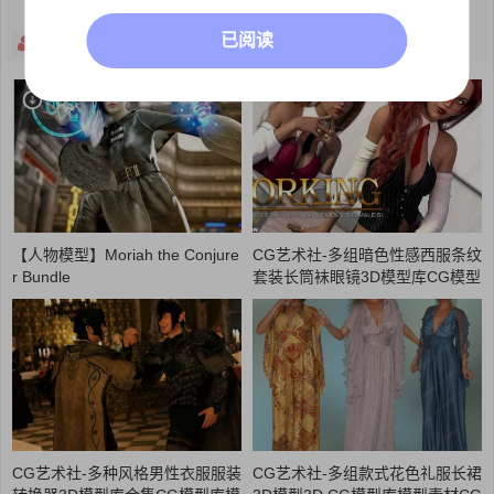
已阅读
关注
主页
【人物模型】Moriah the Conjure
CG艺术社-多组暗色性感西服条纹
r Bundle
套装长筒袜眼镜3D模型库CG模型
库模型素材CG88艺术社
CG艺术社-多种风格男性衣服服装
CG艺术社-多组款式花色礼服长裙