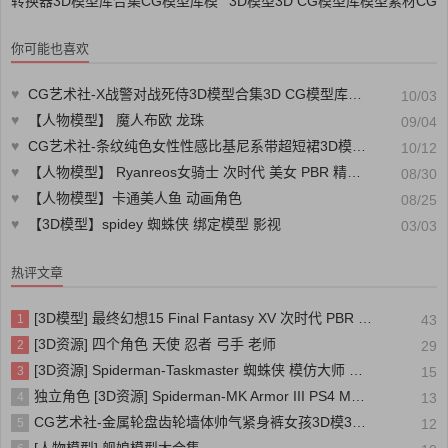
转换器3D模型库合集CG模型库模
3D模型3D CG模型库模型素材CG
型素材CG88艺术社
88艺术社
你可能也喜欢
♥
CG艺术社-X战警对战死侍3D模型合集3D CG模型库模型素材CG88艺术社
10/03
♥
【人物模型】 魔人布欧 龙珠
09/04
♥
CG艺术社-条纹纯色女性性感比基尼系带超短裙3D模型库CG模型库模型素材CG88艺术社
10/12
♥
【人物模型】 Ryanreos女骑士 次时代 美女 PBR 精灵护卫
08/30
♥
【人物模型】卡通美人鱼 动画角色
08/25
♥
【3D模型】spidey 蜘蛛侠 绑定模型 影视
03/03
热评文章
[3D模型] 最终幻想15 Final Fantasy XV 次时代 PBR 写实人物角色模型
1
43
[3D资源] 四个角色 天使 忍者 弓手 老师
2
29
[3D资源] Spiderman-Taskmaster 蜘蛛侠 模仿大师 装甲
3
15
独立角色 [3D资源] Spiderman-MK Armor III PS4 MK装甲三号 蜘蛛侠
4
13
CG艺术社-金属轮盘齿轮墙体帅气紧身裤女孩3D模3D CG模型库模型素材CG88艺术社
5
12