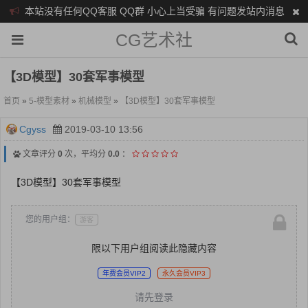
本站没有任何QQ客服 QQ群 小心上当受骗 有问题发站内消息
CG艺术社
【3D模型】30套军事模型
首页
»
5-模型素材
»
机械模型
»
【3D模型】30套军事模型
Cgyss
2019-03-10 13:56
文章评分
0
次，平均分
0.0
：
【3D模型】30套军事模型
您的用户组：
游客
限以下用户组阅读此隐藏内容
年费会员VIP2
永久会员VIP3
请先登录