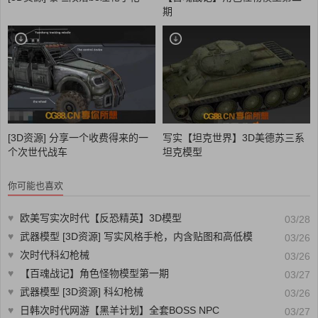
期
[3D资源] 分享一个收费得来的一
写实【坦克世界】3D美德苏三系
个次世代战车
坦克模型
你可能也喜欢
♥
欧美写实次时代【反恐精英】3D模型
03/28
♥
武器模型 [3D资源] 写实风格手枪，内含贴图和高低模
03/26
♥
次时代科幻枪械
03/26
♥
【百魂战记】角色怪物模型第一期
03/27
♥
武器模型 [3D资源] 科幻枪械
03/26
♥
日韩次时代网游【黑羊计划】全套BOSS NPC
03/27