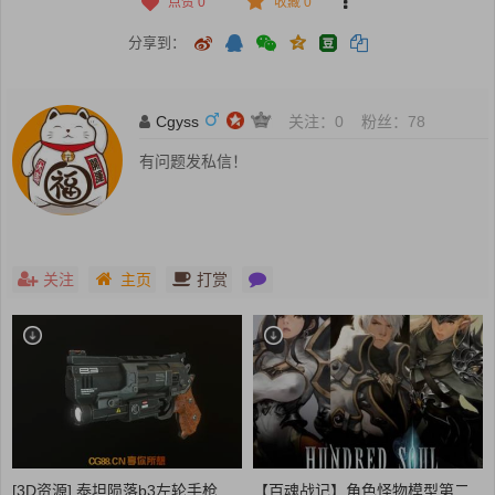
点赞
0
收藏 0
分享到：
Cgyss
关注：
0
粉丝：
78
有问题发私信！
关注
主页
打赏
[3D资源] 泰坦陨落b3左轮手枪
【百魂战记】角色怪物模型第二