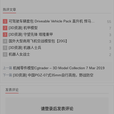
热评文章
可驾驶车辆套包 Driveable Vehicle Pack 直升机 悍马 步兵车
1
55
[3D资源] 机甲模型
2
7
[3D资源] 守望先锋 塔隆重甲
3
3
国外大型商用飞机空战模型包【20G】
4
3
[3D资源] 机器人士兵
5
3
机器人女战士
6
2
机械零件模型Cgtrader – 3D Model Collection 7 Mar 2019
上一篇
[3D资源] 中国PGZ-07式35mm自行高炮，野战防空
下一篇
发表评论
请登录后发表评论