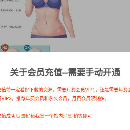
关于会员充值--需要手动开通
充值前一定看好下载的资源，需要月费会员VIP1，还是需要年费
员VIP2，推荐年费会员和永久会员，月费会员限制多。
充值成功后 最好给我发一个站内消息 稍等即可