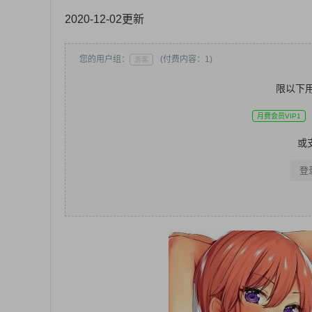
2020-12-02更新
您的用户组：
(付费内容：1)
游客
限以下
月费会员VIP1
或
登