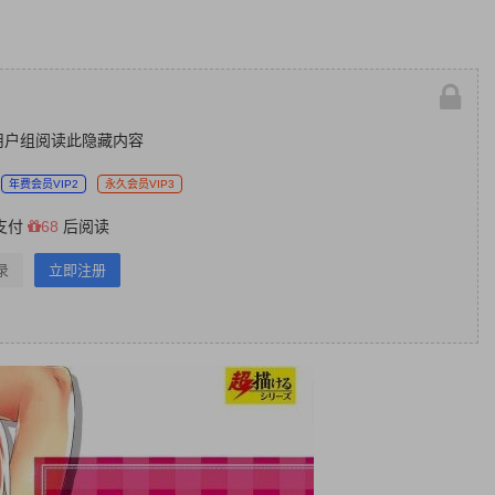
用户组阅读此隐藏内容
年费会员VIP2
永久会员VIP3
支付
68
后阅读
录
立即注册