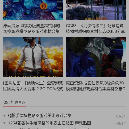
原画资源-欧美Q版质量超赞即时
CG88 -《剑侠情缘三》场景建筑
切换游戏模型贴图游戏素材合集
植物材质贴图素材杂志CG88分享
素材杂志CG88分享
[图片贴图] 【绝地求生】全套游戏
原画资源-成套仙侠风Q版角色3D
贴图高清大图合集 2.2G TGA格式
模型贴图游戏素材合集素材杂志C
高清大图
G88分享
你可能也喜欢
♥
Q版手绘植物贴图游戏美术设计合集
10/24
♥
1254张各种手绘风格的地表山石贴图 游戏贴图
08/12