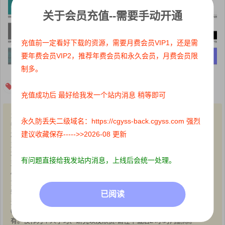
关于会员充值--需要手动开通
充值前一定看好下载的资源，需要月费会员VIP1，还是需
要年费会员VIP2，推荐年费会员和永久会员，月费会员限
制多。
游戏贴图
充值成功后 最好给我发一个站内消息 稍等即可
1、本站所有文章内容均来源于互联网，我站仅作收集整理，VIP/积分
永久防丢失二级域名：https://cgyss-back.cgyss.com 强烈
赞助/打赏等费用仅为维持网站正常运转;
建议收藏保存----->>2026-08 更新
2、本站部分文章、图片不代表本站立场，并不代表本站赞同其观点和
对其真实性负责;
3、本站一律禁止以任何方式发布或转载任何违法的相关信息，访客发
有问题直接给我发站内消息，上线后会统一处理。
现请向站长举报;
4、本站资源大多存储在云盘，如发现链接失效，请联系我们，我们会
第一时间更新:
5、本站分享的高质量高清写真图集，出镜模特均为成年女性正常写真
已阅读
无R18内容，仅限用于摄影爱好者提供素材与鉴赏学习;
6、本站所有文章、图片、资源等均为收集自互联网，版权归原作者所
有。仅作为个人学习、研究以及欣赏!请在下载后24小时内删除。