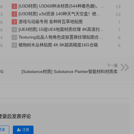
[U3D材质] U3D68种冰材质(544种着色器)，88种冰的纹理
06
1
13
[U3D材质] u3d资源 140种天气天空盒！绝对精美！
03
2
13
游戏与动画专用 各种砖瓦草地贴图
26
3
7
[UE4材质] 15组UE4地面材质纹理 4K高清扫描素材合辑 大小：1.6 GB，格式：UMAP，uasset
26
4
7
Texturing出品人物角色皮肤置换纹理贴图合辑，共50多G TexturingXYZ – Displace
24
5
6
植物树木丛林贴图 4K 8K超高精度16G合辑
26
6
6
下一篇
9G
[Substance材质] Substance Painter智能材料材质库
登录后发表评论
登录
注册