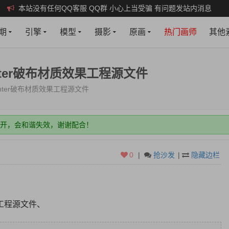
本站没有任何QQ客服 QQ群 小心上当受骗 有问题发站内消息
期
引擎
模型
摄影
原画
热门画师
其他
 Painter破布材质效果工程源文件
e Painter破布材质效果工程源文件
打开，会和谐失效，谢谢配合！
新即可！
权限，建议年费会员，月会员限制多些。
0
|
抢沙发
|
隐藏边栏
打开，会和谐失效，谢谢配合！
新即可！
权限，建议年费会员，月会员限制多些。
质效果工程源文件、