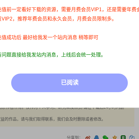
充值前一定看好下载的资源，需要月费会员VIP1，还是需要年费
员VIP2，推荐年费会员和永久会员，月费会员限制多。
充值成功后 最好给我发一个站内消息 稍等即可
有问题直接给我发站内消息，上线后会统一处理。
IP/积分赞助/打赏等费用仅为维持网站正常运转;
已阅读
同其观点和对其真实性负责;
息，访客发现请向站长举报;
们，我们会第一时间更新:
正常写真无R18内容，仅限用于摄影爱好者提供素材与鉴赏学习;
原作者所有。仅作为个人学习、研究以及欣赏!请在下载后24小时内删
权益的作品，请与我们取得联系，我们会及时删除或者修改。
分享到：