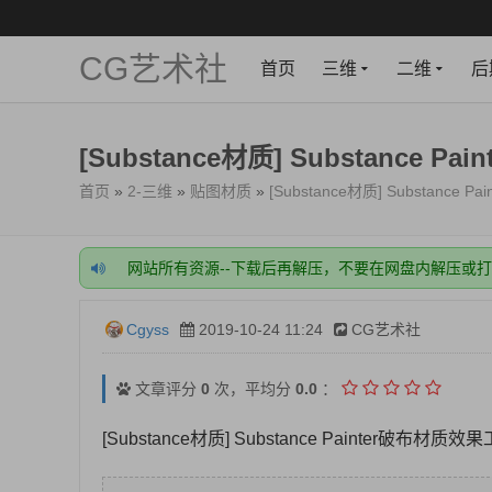
CG艺术社
首页
三维
二维
后
[Substance材质] Substance
首页
»
2-三维
»
贴图材质
»
[Substance材质] Substanc
网站所有资源--下载后再解压，不要在网盘内解压或
网站注册一定要绑定好邮箱，很关键！
网站充值成功后，需要手动开通VIP，稍等一下，刷
开通会员或充值前，一定要看下载的资源，需要什么
Cgyss
2019-10-24 11:24
CG艺术社
网站所有资源--下载后再解压，不要在网盘内解压或
网站注册一定要绑定好邮箱，很关键！
网站充值成功后，需要手动开通VIP，稍等一下，刷
文章评分
0
次，平均分
0.0
：
开通会员或充值前，一定要看下载的资源，需要什么
[Substance材质] Substance Painter破布材