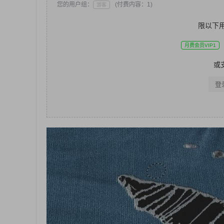
您的用户组：
(付费内容：1)
游客
限以下
月费会员VIP1
或
登