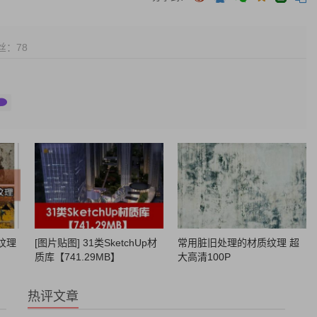
丝：
78
纹理
[图片贴图] 31类SketchUp材
常用脏旧处理的材质纹理 超
质库【741.29MB】
大高清100P
热评文章