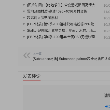
♥
[图片贴图] 【绝地求生】全套游戏贴图高清大图合集 2.2G TGA格式高清大图
10/
♥
雪地贴图材质-高清4096x4096素材合集
11/
♥
超高清人脸贴图素材
10/
♥
[PBR材质] 第5季-100组针织物毛线等PBR纹理贴图CG合集
10/
♥
Stalker贴图常用素材金属、地面、木材、墙面等
10/
♥
[PBR材质] 第6季-100组4K金属PBR无缝纹理贴图CG合集
10/
上一篇
[Substance材质] Substance painter超全材质库 3.
发表评论
请