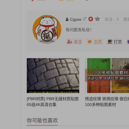
Cgyss
关注：
0
粉
有问题发私信！
关注
主页
打赏
[PBR材质] PBR无缝材质贴图
锈迹纹理 铁锈纹理 做旧
65组4K高清合集
100多种贴图素材
你可能也喜欢