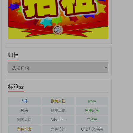
归档
标签云
人体
欧美女性
Pixiv
线稿
欧美风格
免费原画
国内大佬
Artstation
二次元
角色全套
角色设计
C4D灯光渲染