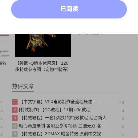
已阅读
暴雪狂斩特效
特效
【神武~Q版本休闲风】 120
多特效参考图（宠物坐骑等）
做Q板风格的小伙伴们们福利
来啦
热评文章
【中文字幕】VFX电影制作全流程概述——从原画设定到最终效果的详细过程
24
1
49
[特效制作] 【CG教程】17期 u3d教程
25
2
3
【特效教程】一套比较好的特效教程 适合新人
25
3
2
呕心沥血录制-各职业参考视频-三国无双-各国将领 技能视频330段
25
4
2
【特效教程】3DMAX 暗金特效 原创中文视频 网络游戏中高级6G
22
5
1