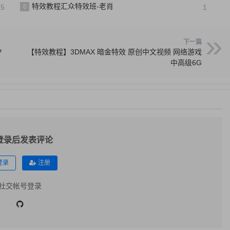
特效教程汇众特效班-老肖
25
6
1
下一篇
P
【特效教程】3DMAX 暗金特效 原创中文视频 网络游戏
中高级6G
登录后发表评论
登录
注册
社交帐号登录