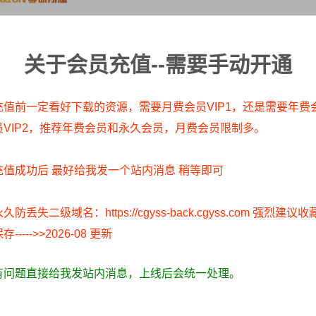
关于会员充值--需要手动开通
IP/积分赞助/打赏等费用仅为维持网站正常运转;
同其观点和对其真实性负责;
息，访客发现请向站长举报;
充值前一定看好下载的资源，需要月费会员VIP1，还是需要年费
们，我们会第一时间更新:
员VIP2，推荐年费会员和永久会员，月费会员限制多。
正常写真无R18内容，仅限用于摄影爱好者提供素材与鉴赏学习;
原作者所有。仅作为个人学习、研究以及欣赏!请在下载后24小时内删
充值成功后 最好给我发一个站内消息 稍等即可
权益的作品，请与我们取得联系，我们会及时删除或者修改。
久防丢失二级域名：https://cgyss-back.cgyss.com 强烈建议收
分享到：
存----->>2026-08 更新
丝：
78
最后编辑于：2019-11-12
有问题直接给我发站内消息，上线后会统一处理。