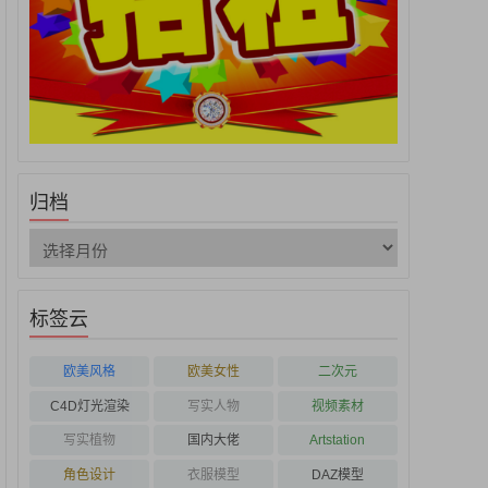
归档
标签云
欧美风格
欧美女性
二次元
C4D灯光渲染
写实人物
视频素材
写实植物
国内大佬
Artstation
角色设计
衣服模型
DAZ模型