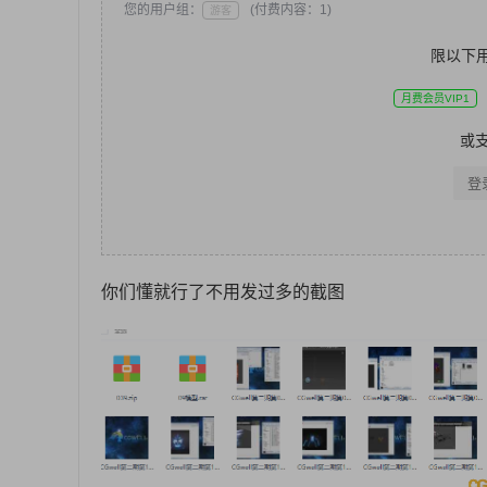
您的用户组：
(付费内容：1)
游客
限以下
月费会员VIP1
或
登
你们懂就行了不用发过多的截图