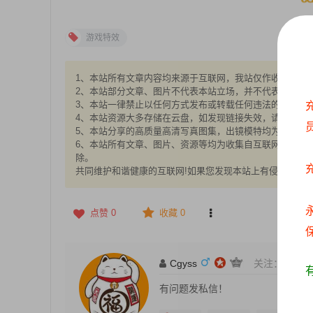
游戏特效
1、本站所有文章内容均来源于互联网，我站仅作收集整理，V
2、本站部分文章、图片不代表本站立场，并不代表本站赞
3、本站一律禁止以任何方式发布或转载任何违法的相关信
4、本站资源大多存储在云盘，如发现链接失效，请联系我
5、本站分享的高质量高清写真图集，出镜模特均为成年女性
6、本站所有文章、图片、资源等均为收集自互联网，版权归
除。
共同维护和谐健康的互联网!如果您发现本站上有侵犯您的
永
点赞
0
收藏 0
保
Cgyss
关注：
0
粉
有问题发私信！