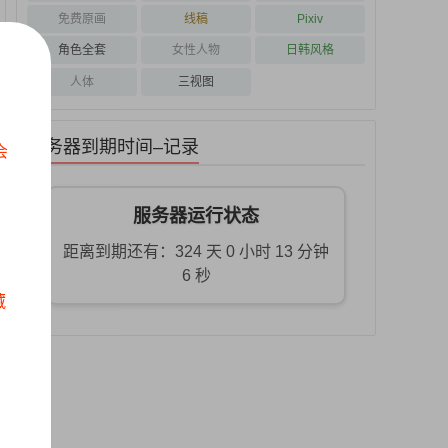
免费原画
线稿
Pixiv
角色全套
女性人物
日韩风格
人体
三视图
服务器到期时间–记录
会
服务器运行状态
距离到期还有：324 天 0 小时 13 分钟
6 秒
藏