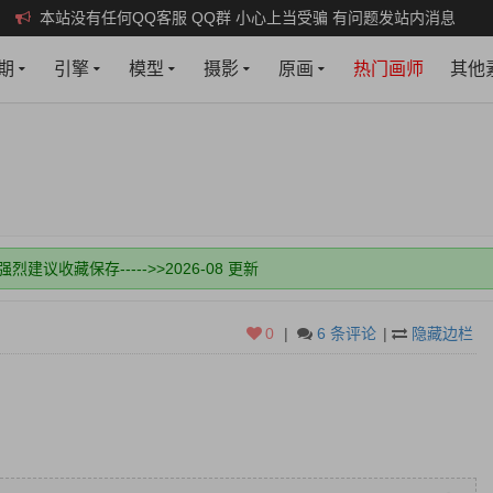
本站没有任何QQ客服 QQ群 小心上当受骗 有问题发站内消息
期
引擎
模型
摄影
原画
热门画师
其他
m 强烈建议收藏保存----->>2026-08 更新
打开，会和谐失效，谢谢配合！
新即可！
0
|
6 条评论
|
隐藏边栏
权限，建议年费会员，月会员限制多些。
m 强烈建议收藏保存----->>2026-08 更新
打开，会和谐失效，谢谢配合！
新即可！
权限，建议年费会员，月会员限制多些。