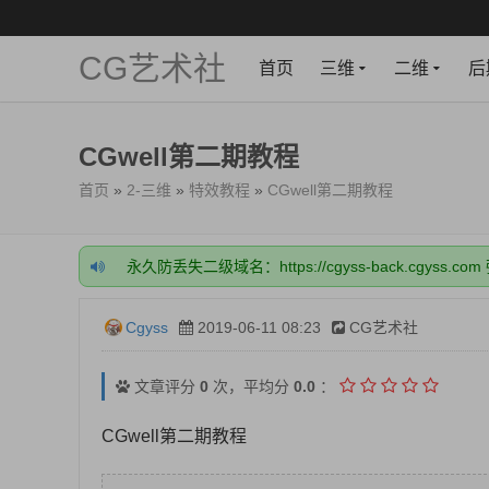
CG艺术社
首页
三维
二维
后
CGwell第二期教程
首页
»
2-三维
»
特效教程
»
CGwell第二期教程
永久防丢失二级域名：https://cgyss-back.cgyss.co
网站所有资源--下载后再解压，不要在网盘内解压或
网站注册一定要绑定好邮箱，很关键！
网站充值成功后，需要手动开通VIP，稍等一下，刷
Cgyss
2019-06-11 08:23
CG艺术社
开通会员或充值前，一定要看下载的资源，需要什么
永久防丢失二级域名：https://cgyss-back.cgyss.co
网站所有资源--下载后再解压，不要在网盘内解压或
文章评分
0
次，平均分
0.0
：
网站注册一定要绑定好邮箱，很关键！
网站充值成功后，需要手动开通VIP，稍等一下，刷
CGwell第二期教程
开通会员或充值前，一定要看下载的资源，需要什么