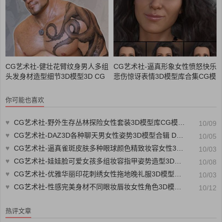
CG艺术社-健壮花臂纹身男人多组
CG艺术社-逼真形象女性愤怒快乐
头发身材造型细节3D模型3D CG
悲伤惊讶表情3D模型库合集CG模
模型库模型素材CG88艺术社
型库模型素材CG88艺术社
你可能也喜欢
♥
CG艺术社-野外生存丛林探险女性套装3D模型库CG模型库模型素材CG88艺术社
10/09
♥
CG艺术社-DAZ3D各种聊天男女性姿势3D模型合辑 DAZ3D i13 Chat Collection Poses for the Gen...3D CG模型库模型素材CG88艺术社
10/05
♥
CG艺术社-逼真雀斑皮肤多种眼球颜色精致妆容女性3D模型库CG模型库模型素材CG88艺术社
10/03
♥
CG艺术社-娃娃脸可爱女孩多组妆容指甲姿势造型3D模型库CG模型库模型素材CG88艺术社
10/08
♥
CG艺术社-优雅华丽印花刺绣女性拖地晚礼服3D模型库CG模型库模型素材CG88艺术社
10/03
♥
CG艺术社-性感完美身材不同眼妆唇妆女性角色3D模型库合集CG模型库模型素材CG88艺术社
10/12
热评文章