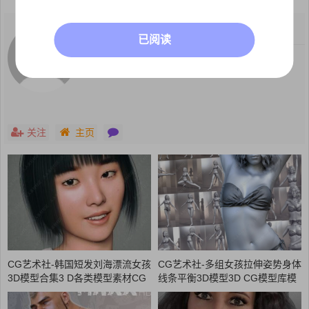
关注：
0
粉丝：
0
已阅读
这个人很懒，什么都没写
关注
主页
CG艺术社-韩国短发刘海漂流女孩
CG艺术社-多组女孩拉伸姿势身体
3D模型合集3 D各类模型素材CG
线条平衡3D模型3D CG模型库模
88艺术社
型素材CG88艺术社