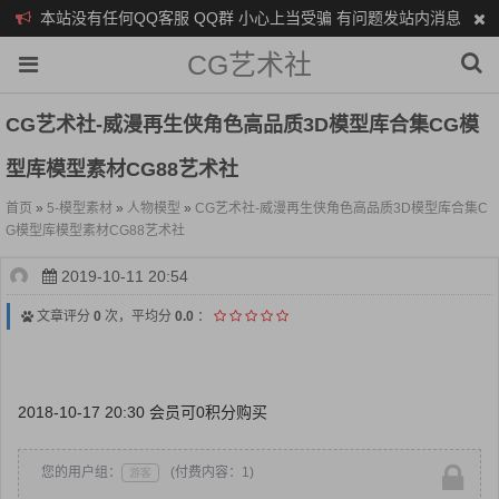
本站没有任何QQ客服 QQ群 小心上当受骗 有问题发站内消息
CG艺术社
CG艺术社-威漫再生侠角色高品质3D模型库合集CG模
型库模型素材CG88艺术社
首页
»
5-模型素材
»
人物模型
»
CG艺术社-威漫再生侠角色高品质3D模型库合集C
G模型库模型素材CG88艺术社
2019-10-11 20:54
文章评分
0
次，平均分
0.0
：
2018-10-17 20:30 会员可0积分购买
您的用户组：
(付费内容：1)
游客