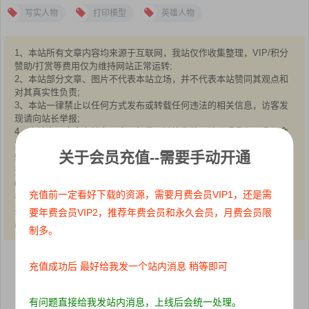
写实人物
打印模型
英雄人物
1、本站所有文章内容均来源于互联网，我站仅作收集整理，VIP/积分
赞助/打赏等费用仅为维持网站正常运转;
2、本站部分文章、图片不代表本站立场，并不代表本站赞同其观点和
对其真实性负责;
3、本站一律禁止以任何方式发布或转载任何违法的相关信息，访客发
现请向站长举报;
4、本站资源大多存储在云盘，如发现链接失效，请联系我们，我们会
第一时间更新:
关于会员充值--需要手动开通
5、本站分享的高质量高清写真图集，出镜模特均为成年女性正常写真
无R18内容，仅限用于摄影爱好者提供素材与鉴赏学习;
6、本站所有文章、图片、资源等均为收集自互联网，版权归原作者所
充值前一定看好下载的资源，需要月费会员VIP1，还是需
有。仅作为个人学习、研究以及欣赏!请在下载后24小时内删除。
共同维护和谐健康的互联网!如果您发现本站上有侵犯您的权益的作
要年费会员VIP2，推荐年费会员和永久会员，月费会员限
品，请与我们取得联系，我们会及时删除或者修改。
制多。
充值成功后 最好给我发一个站内消息 稍等即可
点赞
0
收藏 0
分享到：
有问题直接给我发站内消息，上线后会统一处理。