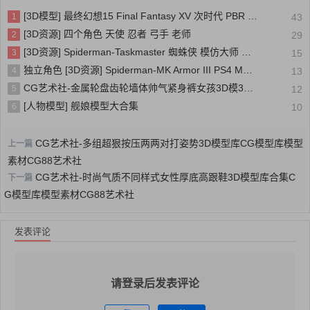
[3D模型] 最终幻想15 Final Fantasy XV 次时代 PBR 写实人物角色模型
1
43
[3D资源] 四个角色 天使 忍者 弓手 老师
2
29
[3D资源] Spiderman-Taskmaster 蜘蛛侠 模仿大师 装甲
3
15
独立角色 [3D资源] Spiderman-MK Armor III PS4 MK装甲三号 蜘蛛侠
4
13
CG艺术社-金属轮盘齿轮墙体帅气紧身裤女孩3D模3D CG模型库模型素材CG88艺术社
5
12
[人物模型] 舰娘模型大合集
6
10
CG艺术社-多组超狠按压两两对打姿势3D模型库CG模型库模型
上一篇
素材CG88艺术社
CG艺术社-时尚气质不同样式女性厚底高跟鞋3D模型库合集C
下一篇
G模型库模型素材CG88艺术社
发表评论
请登录后发表评论