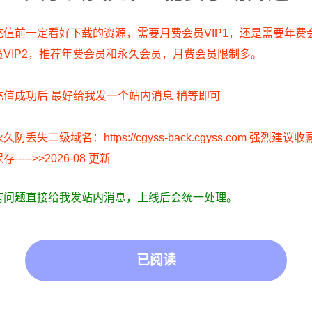
充值前一定看好下载的资源，需要月费会员VIP1，还是需要年费
员VIP2，推荐年费会员和永久会员，月费会员限制多。
充值成功后 最好给我发一个站内消息 稍等即可
 0)
久防丢失二级域名：https://cgyss-back.cgyss.com 强烈建议收
存----->>2026-08 更新
有问题直接给我发站内消息，上线后会统一处理。
IP/积分赞助/打赏等费用仅为维持网站正常运转;
已阅读
同其观点和对其真实性负责;
息，访客发现请向站长举报;
们，我们会第一时间更新:
正常写真无R18内容，仅限用于摄影爱好者提供素材与鉴赏学习;
原作者所有。仅作为个人学习、研究以及欣赏!请在下载后24小时内删