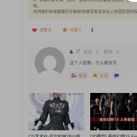
除。
共同维护和谐健康的互联网!如果您发现本站上有侵犯您的
点赞
0
收藏 0
关注：
0
粉丝：
0
这个人很懒，什么都没写
关注
主页
CG艺术社-尼尔机械2B小姐
[3D模型] 最终幻想15 Fina