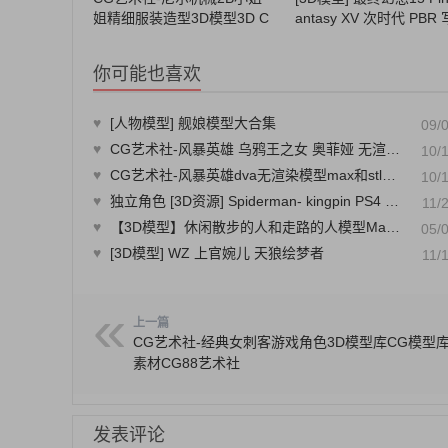
姐精细服装造型3D模型3D C
antasy XV 次时代 PBR
G模型库模型素材CG88艺术
人物角色模型
社
你可能也喜欢
♥
[人物模型] 舰娘模型大合集
09/
♥
CG艺术社-风暴英雄 乌鸦王之女 奥菲娅 无渲染模型max格式3 D各类模型素材CG88艺术社
10/
♥
CG艺术社-风暴英雄dva无渲染模型max和stl格式3 D各类模型素材CG88艺术社
10/
♥
独立角色 [3D资源] Spiderman- kingpin PS4 蜘蛛侠中枢销 西服 胖子
11/
♥
【3D模型】休闲散步的人和走路的人模型Marlin Studio – Casual Walking & Standing people
05/
♥
[3D模型] WZ 上官婉儿 天狼绘梦者
11/
上一篇
CG艺术社-经典女刺客游戏角色3D模型库CG模型
素材CG88艺术社
发表评论