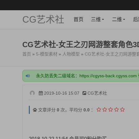
CG艺术社
首页
三维
二维
后
CG艺术社-女王之刃网游整套角色3
首页
»
5-模型素材
»
人物模型
»
CG艺术社-女王之刃网游整
永久防丢失二级域名：https://cgyss-back.cgyss.co
网站所有资源--下载后再解压，不要在网盘内解压或
网站注册一定要绑定好邮箱，很关键！
网站充值成功后，需要手动开通VIP，稍等一下，刷
2019-10-16 15:07
CG艺术社
开通会员或充值前，一定要看下载的资源，需要什么
永久防丢失二级域名：https://cgyss-back.cgyss.co
网站所有资源--下载后再解压，不要在网盘内解压或
文章评分
0
次，平均分
0.0
：
网站注册一定要绑定好邮箱，很关键！
网站充值成功后，需要手动开通VIP，稍等一下，刷
开通会员或充值前，一定要看下载的资源，需要什么
2018-10-22 11:54 会员可0积分购买