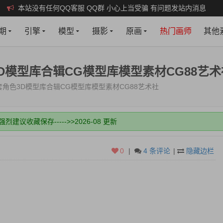
本站没有任何QQ客服 QQ群 小心上当受骗 有问题发站内消息
期
引擎
模型
摄影
原画
热门画师
其他
D模型库合辑CG模型库模型素材CG88艺术
套角色3D模型库合辑CG模型库模型素材CG88艺术社
m 强烈建议收藏保存----->>2026-08 更新
打开，会和谐失效，谢谢配合！
新即可！
0
|
4 条评论
|
隐藏边栏
权限，建议年费会员，月会员限制多些。
m 强烈建议收藏保存----->>2026-08 更新
打开，会和谐失效，谢谢配合！
新即可！
权限，建议年费会员，月会员限制多些。