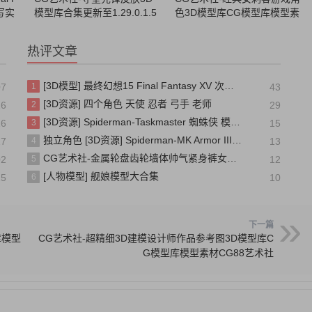
 写实
模型库合集更新至1.29.0.1.5
色3D模型库CG模型库模型素
1948CG模型库模型素材CG8
材CG88艺术社
8艺术社
热评文章
[3D模型] 最终幻想15 Final Fantasy XV 次时代 PBR 写实人物角色模型
07
1
43
[3D资源] 四个角色 天使 忍者 弓手 老师
16
2
29
[3D资源] Spiderman-Taskmaster 蜘蛛侠 模仿大师 装甲
16
3
15
独立角色 [3D资源] Spiderman-MK Armor III PS4 MK装甲三号 蜘蛛侠
27
4
13
CG艺术社-金属轮盘齿轮墙体帅气紧身裤女孩3D模3D CG模型库模型素材CG88艺术社
02
5
12
[人物模型] 舰娘模型大合集
15
6
10
下一篇
库模型
CG艺术社-超精细3D建模设计师作品参考图3D模型库C
G模型库模型素材CG88艺术社