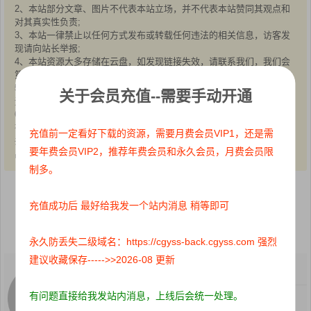
2、本站部分文章、图片不代表本站立场，并不代表本站赞同其观点和
对其真实性负责;
3、本站一律禁止以任何方式发布或转载任何违法的相关信息，访客发
现请向站长举报;
4、本站资源大多存储在云盘，如发现链接失效，请联系我们，我们会
第一时间更新:
5、本站分享的高质量高清写真图集，出镜模特均为成年女性正常写真
关于会员充值--需要手动开通
无R18内容，仅限用于摄影爱好者提供素材与鉴赏学习;
6、本站所有文章、图片、资源等均为收集自互联网，版权归原作者所
有。仅作为个人学习、研究以及欣赏!请在下载后24小时内删除。
充值前一定看好下载的资源，需要月费会员VIP1，还是需
共同维护和谐健康的互联网!如果您发现本站上有侵犯您的权益的作
要年费会员VIP2，推荐年费会员和永久会员，月费会员限
品，请与我们取得联系，我们会及时删除或者修改。
制多。
点赞
0
收藏 0
充值成功后 最好给我发一个站内消息 稍等即可
分享到：
永久防丢失二级域名：https://cgyss-back.cgyss.com 强烈
建议收藏保存----->>2026-08 更新
关注：
0
粉丝：
0
有问题直接给我发站内消息，上线后会统一处理。
这个人很懒，什么都没写