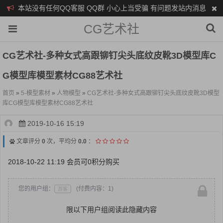
本站没有任何QQ客服 QQ群 小心上当受骗 有问题发站内消息
CG艺术社
CG艺术社-多种女式高跟铆钉尖头底纹皮靴3D模型库C
G模型库模型素材CG88艺术社
首页
»
5-模型素材
»
人物模型
»
CG艺术社-多种女式高跟铆钉尖头底纹皮靴3D模型
库CG模型库模型素材CG88艺术社
2019-10-16 15:19
文章评分
0
次，平均分
0.0
：
2018-10-22 11:19 会员可0积分购买
您的用户组：
(付费内容：1)
游客
限以下用户组阅读此隐藏内容