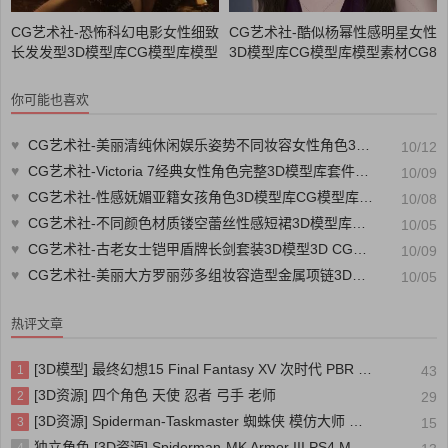
CG艺术社-恐怖科幻电影女性细致
CG艺术社-酷似杨幂性感明星女性
长发发型3D模型库CG模型库模型
3D模型库CG模型库模型素材CG8
素材CG88艺术社
8艺术社
你可能也喜欢
♥
CG艺术社-美丽清纯休闲娱乐姿势不同妆容女性角色3D模型库合集CG模型库模型素材CG88艺术社
10/12
♥
CG艺术社-Victoria 7经典女性角色完整3D模型库套件合集CG模型库模型素材CG88艺术社
10/09
♥
CG艺术社-性感妩媚亚籍女孩角色3D模型库CG模型库模型素材CG88艺术社
10/08
♥
CG艺术社-不同颜色材质镂空蕾丝性感短裙3D模型库CG模型库模型素材CG88艺术社
10/05
♥
CG艺术社-古老女士铠甲盾牌长剑套装3D模型3D CG模型库模型素材CG88艺术社
10/09
♥
CG艺术社-美丽大方罗丽莎多组妆容造型金属项链3D模型库CG模型库模型素材CG88艺术社
10/05
热评文章
[3D模型] 最终幻想15 Final Fantasy XV 次时代 PBR 写实人物角色模型
1
43
[3D资源] 四个角色 天使 忍者 弓手 老师
2
29
[3D资源] Spiderman-Taskmaster 蜘蛛侠 模仿大师 装甲
3
15
独立角色 [3D资源] Spiderman-MK Armor III PS4 MK装甲三号 蜘蛛侠
4