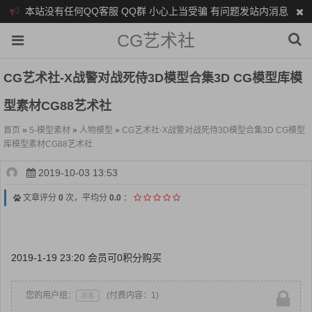
本站没有任何QQ客服 QQ群 小心上当受骗 有问题发站内消息
CG艺术社
CG艺术社-X战警对战死侍3D模型合集3D CG模型库模
型素材CG88艺术社
首页
»
5-模型素材
»
人物模型
»
CG艺术社-X战警对战死侍3D模型合集3D CG模型
库模型素材CG88艺术社
2019-10-03 13:53
文章评分
0
次，平均分
0.0
：
2019-1-19 23:20 会员可0积分购买
您的用户组：
(付费内容：1)
游客