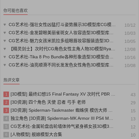
CG88艺术社
女性主角人物3D模型Priestess模
型 PBR材质贴图
你可能也喜欢
♥
CG艺术社-强壮女性凶猛打斗姿势展示3D模型库CG模型库模型素材CG88艺术社
10/12
♥
CG艺术社-金发碧眼美丽雀斑女人妆容造型3D模型库CG模型库模型素材CG88艺术社
10/03
♥
CG艺术社-魅力女孩米凯拉多组眼唇妆容服装造型3D模型3D CG模型库模型素材CG88艺术社
10/05
♥
【精灵剑士】次时代CG角色女性主角人物3D模型RyanReos_ElfSwordmaster模型 PBR材质贴图
12/08
♥
CG艺术社-Tika 8 Pro Bundle各种形象造型3D模型合集3 D各类模型素材CG88艺术社
10/16
♥
CG艺术社-油亮顺滑不同长发发色女性角色3D模型库合集CG模型库模型素材CG88艺术社
10/08
热评文章
[3D模型] 最终幻想15 Final Fantasy XV 次时代 PBR 写实人物角色模型
1
43
[3D资源] 四个角色 天使 忍者 弓手 老师
2
29
[3D资源] Spiderman-Taskmaster 蜘蛛侠 模仿大师 装甲
3
15
独立角色 [3D资源] Spiderman-MK Armor III PS4 MK装甲三号 蜘蛛侠
4
13
CG艺术社-金属轮盘齿轮墙体帅气紧身裤女孩3D模3D CG模型库模型素材CG88艺术社
5
12
[人物模型] 舰娘模型大合集
6
10