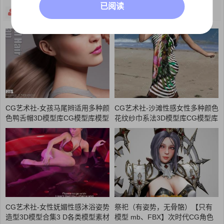
已阅读
关注
主页
CG艺术社-女孩马尾辫适用多种颜
CG艺术社-沙滩性感女性多种颜色
色鸭舌帽3D模型库CG模型库模型
花纹纱巾系法3D模型库CG模型库
素材CG88艺术社
模型素材CG88艺术社
CG艺术社-女性妩媚性感沐浴姿势
祭祀（有姿势，无骨骼）【只有
造型3D模型合集3 D各类模型素材
模型 mb、FBX】次时代CG角色