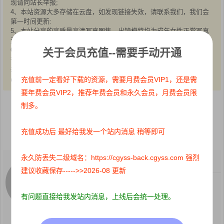
现请向站长举报;
4、本站资源大多存储在云盘，如发现链接失效，请联系我们，我们会
第一时间更新:
5、本站分享的高质量高清写真图集，出镜模特均为成年女性正常写真
无R18内容，仅限用于摄影爱好者提供素材与鉴赏学习;
6、本站所有文章、图片、资源等均为收集自互联网，版权归原作者所
关于会员充值--需要手动开通
有。仅作为个人学习、研究以及欣赏!请在下载后24小时内删除。
共同维护和谐健康的互联网!如果您发现本站上有侵犯您的权益的作
品，请与我们取得联系，我们会及时删除或者修改。
充值前一定看好下载的资源，需要月费会员VIP1，还是需
要年费会员VIP2，推荐年费会员和永久会员，月费会员限
制多。
点赞
0
收藏 0
分享到：
充值成功后 最好给我发一个站内消息 稍等即可
永久防丢失二级域名：https://cgyss-back.cgyss.com 强烈
关注：
0
粉丝：
0
建议收藏保存----->>2026-08 更新
这个人很懒，什么都没写
有问题直接给我发站内消息，上线后会统一处理。