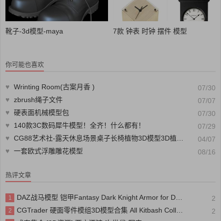
靴子-3d模型-maya
7款 钟表 时钟 摆件 模型
你可能也喜欢
♥
Wrinting Room(古案月香 )
07/30
♥
zbrush绳子文件
07/07
♥
硬表面机械模型包
07/30
♥
140款3C数码犀牛模型！全齐！什么都有！
07/29
♥
CG88艺术社-露天休息场景桌子长椅植物3D模型3D植物模型CG88艺术社
04/07
♥
一套欧式浮雕雕花模型
08/16
热评文章
DAZ战马模型 铠甲Fantasy Dark Knight Armor for DAZ Horse 2
1
2
CGTrader 硬面零件模组3D模型合集 All Kitbash Collection
2
2