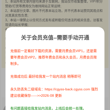
1、本站所有文章内容均来源于互联网，我站仅作收集整理，VIP/积分
赞助/打赏等费用仅为维持网站正常运转;
2、本站部分文章、图片不代表本站立场，并不代表本站赞同其观点和
对其真实性负责;
3、本站一律禁止以任何方式发布或转载任何违法的相关信息，访客发
现请向站长举报;
4、本站资源大多存储在云盘，如发现链接失效，请联系我们，我们会
第一时间更新:
关于会员充值--需要手动开通
5、本站分享的高质量高清写真图集，出镜模特均为成年女性正常写真
无R18内容，仅限用于摄影爱好者提供素材与鉴赏学习;
6、本站所有文章、图片、资源等均为收集自互联网，版权归原作者所
充值前一定看好下载的资源，需要月费会员VIP1，还是需
有。仅作为个人学习、研究以及欣赏!请在下载后24小时内删除。
要年费会员VIP2，推荐年费会员和永久会员，月费会员限
共同维护和谐健康的互联网!如果您发现本站上有侵犯您的权益的作
品，请与我们取得联系，我们会及时删除或者修改。
制多。
充值成功后 最好给我发一个站内消息 稍等即可
点赞
0
收藏 0
分享到：
永久防丢失二级域名：https://cgyss-back.cgyss.com 强烈
建议收藏保存----->>2026-08 更新
关注：
0
粉丝：
0
有问题直接给我发站内消息，上线后会统一处理。