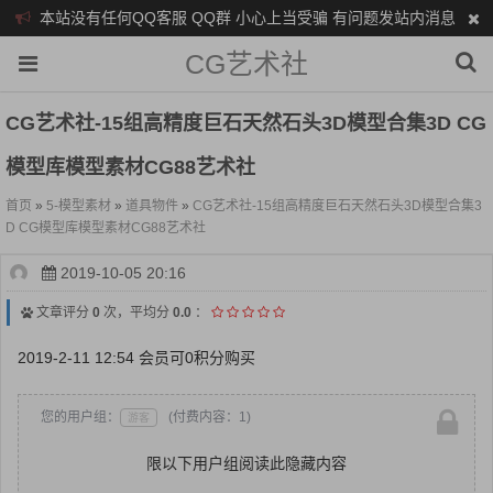
本站没有任何QQ客服 QQ群 小心上当受骗 有问题发站内消息
CG艺术社
CG艺术社-15组高精度巨石天然石头3D模型合集3D CG
模型库模型素材CG88艺术社
首页
»
5-模型素材
»
道具物件
»
CG艺术社-15组高精度巨石天然石头3D模型合集3
D CG模型库模型素材CG88艺术社
2019-10-05 20:16
文章评分
0
次，平均分
0.0
：
2019-2-11 12:54 会员可0积分购买
您的用户组：
(付费内容：1)
游客
限以下用户组阅读此隐藏内容