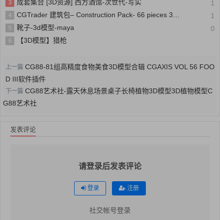
成套集合 [3D资源] 西方酒馆-次世代-写实
3
1
CGTrader 建筑包– Construction Pack- 66 pieces 3D model
4
1
靴子-3d模型-maya
5
0
【3D模型】猎枪
6
CG88-81组高精度食物美食3D模型合辑 CGAXIS VOL 56 FOO
上一篇
D III软件插件
CG88艺术社-露天休息场景桌子长椅植物3D模型3D植物模型C
下一篇
G88艺术社
发表评论
请登录后发表评论
登录
注册
社交帐号登录