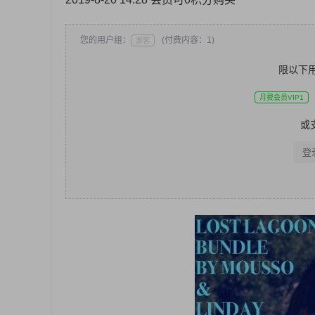
您的用户组：
(付费内容：1)
游客
限以下
月费会员VIP1
或
登