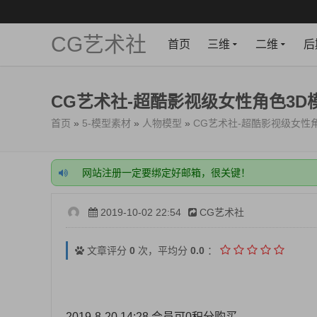
CG艺术社
首页
三维
二维
后
CG艺术社-超酷影视级女性角色3D
首页
»
5-模型素材
»
人物模型
»
CG艺术社-超酷影视级女性角
网站所有资源--下载后再解压，不要在网盘内解压或
网站注册一定要绑定好邮箱，很关键！
网站充值成功后，需要手动开通VIP，稍等一下，刷
开通会员或充值前，一定要看下载的资源，需要什么
2019-10-02 22:54
CG艺术社
网站所有资源--下载后再解压，不要在网盘内解压或
网站注册一定要绑定好邮箱，很关键！
网站充值成功后，需要手动开通VIP，稍等一下，刷
文章评分
0
次，平均分
0.0
：
开通会员或充值前，一定要看下载的资源，需要什么
2019-8-20 14:28 会员可0积分购买