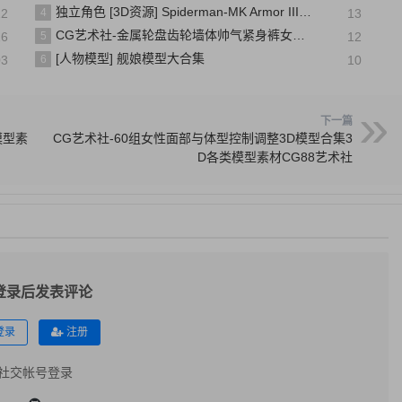
独立角色 [3D资源] Spiderman-MK Armor III PS4 MK装甲三号 蜘蛛侠
12
4
13
CG艺术社-金属轮盘齿轮墙体帅气紧身裤女孩3D模3D CG模型库模型素材CG88艺术社
16
5
12
[人物模型] 舰娘模型大合集
03
6
10
下一篇
模型素
CG艺术社-60组女性面部与体型控制调整3D模型合集3
D各类模型素材CG88艺术社
登录后发表评论
登录
注册
社交帐号登录