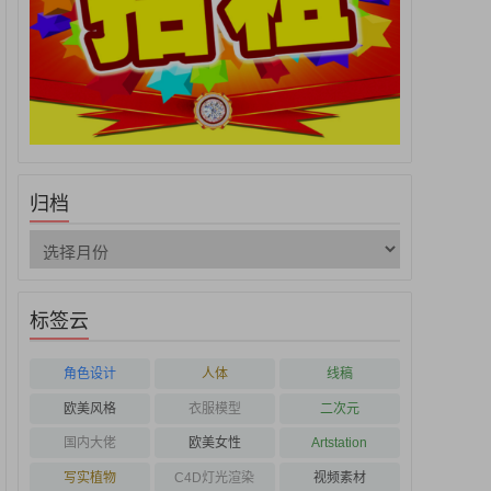
归档
标签云
角色设计
人体
线稿
欧美风格
衣服模型
二次元
国内大佬
欧美女性
Artstation
写实植物
C4D灯光渲染
视频素材