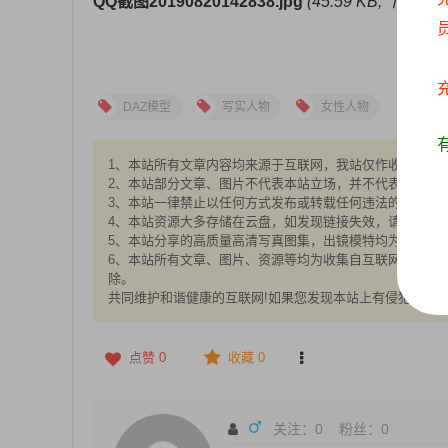
QQ截图20190820142838.jpg
(45.59 KB, 下载次数:
DAZ模型
写实人物
女性人物
1、本站所有文章内容均来源于互联网，我站仅作收集整理，V
2、本站部分文章、图片不代表本站立场，并不代表本站赞
3、本站一律禁止以任何方式发布或转载任何违法的相关信
4、本站资源大多存储在云盘，如发现链接失效，请联系我
5、本站分享的高质量高清写真图集，出镜模特均为成年女性
6、本站所有文章、图片、资源等均为收集自互联网，版权归
除。
共同维护和谐健康的互联网!如果您发现本站上有侵犯您的
点赞
0
收藏 0
关注：
0
粉丝：
0