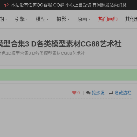
本站没有任何QQ客服 QQ群 小心上当受骗 有问题发站内消息
期
引擎
模型
摄影
原画
热门画师
其他
模型合集3 D各类模型素材CG88艺术社
色3D模型合集3 D各类模型素材CG88艺术社
打开，会和谐失效，谢谢配合！
新即可！
权限，建议年费会员，月会员限制多些。
0
|
抢沙发
|
隐藏边栏
打开，会和谐失效，谢谢配合！
新即可！
权限，建议年费会员，月会员限制多些。