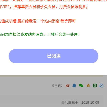
 0)
员VIP2，推荐年费会员和永久会员，月费会员限制多。
充值成功后 最好给我发一个站内消息 稍等即可
有问题直接给我发站内消息，上线后会统一处理。
IP/积分赞助/打赏等费用仅为维持网站正常运转;
同其观点和对其真实性负责;
息，访客发现请向站长举报;
们，我们会第一时间更新:
已阅读
正常写真无R18内容，仅限用于摄影爱好者提供素材与鉴赏学习;
原作者所有。仅作为个人学习、研究以及欣赏!请在下载后24小时内删
权益的作品，请与我们取得联系，我们会及时删除或者修改。
分享到：
最后编辑于：2019-10-09