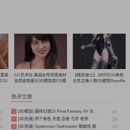
位置美
CG艺术社-美丽女性性感身材
【精灵骑士】次时代CG角色
库CG
自然姿势展示3D模型库CG模
女性主角人物3D模型RyanRe
术社
型库模型素材CG88艺术社
os_ElfPaladin模型 PBR材质
贴图
热评文章
[3D模型] 最终幻想15 Final Fantasy XV 次时代 PBR 写实人物角色模型
12
1
43
[3D资源] 四个角色 天使 忍者 弓手 老师
03
2
29
[3D资源] Spiderman-Taskmaster 蜘蛛侠 模仿大师 装甲
03
3
15