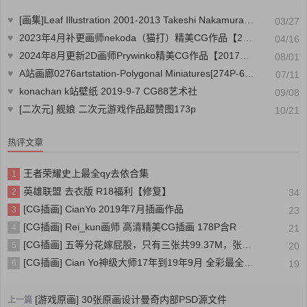
♥
[画集]Leaf Illustration 2001-2013 Takeshi Nakamura Edition[135P]
03/27
♥
2023年4月补更画师nekoda（猫打）精美CG作品【2022年11月-12月】
04/16
♥
2024年8月更新2D画师Prywinko精美CG作品【2017年11月-12月】
08/01
♥
A站画廊0276artstation-Polygonal Miniatures[274P-67M]
07/11
♥
konachan k站壁纸 2019-9-7 CG88艺术社
09/08
♥
[二次元] 舰娘 二次元游戏作品超赞图173p
10/21
热评文章
王者荣耀史上最全qy去依合集
1
英雄联盟 去衣版 R18福利【修复】
2
34
[CG插画] CianYo 2019年7月插画作品
3
23
[CG插画] Rei_kun画师 高清精美CG插画 178P含R
4
21
[CG插画] 五等分花嫁屁股，只有三张共99.37M，张张精品
5
20
[CG插画] Cian Yo神级大师17年到19年9月 全彩最全合集[3G]
6
19
[游戏原画] 30张原画设计曼奇内部PSD源文件
上一篇