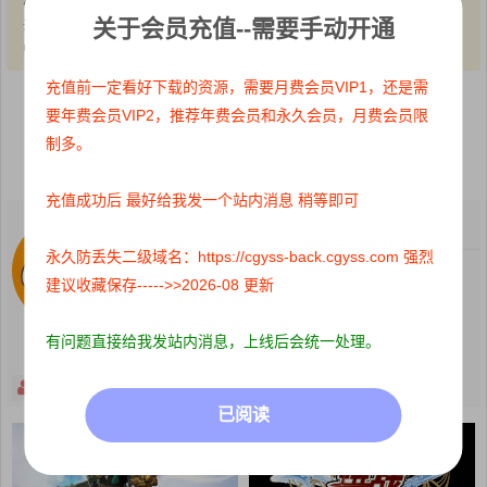
有。仅作为个人学习、研究以及欣赏!请在下载后24小时内删除。
关于会员充值--需要手动开通
共同维护和谐健康的互联网!如果您发现本站上有侵犯您的权益的作
品，请与我们取得联系，我们会及时删除或者修改。
充值前一定看好下载的资源，需要月费会员VIP1，还是需
要年费会员VIP2，推荐年费会员和永久会员，月费会员限
点赞
0
收藏 0
制多。
分享到：
充值成功后 最好给我发一个站内消息 稍等即可
Cgyss
关注：
0
粉丝：
78
永久防丢失二级域名：https://cgyss-back.cgyss.com 强烈
有问题发私信！
建议收藏保存----->>2026-08 更新
有问题直接给我发站内消息，上线后会统一处理。
关注
主页
打赏
已阅读