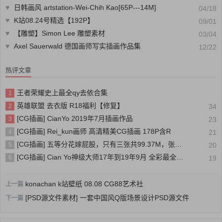
♥
日韩画风 artstation-Wei-Chih Kao[65P---14M]
04/18
♥
K站08.24号精选【192P】
09/01
♥
【雕塑】Simon Lee 雕塑素材
03/04
♥
Axel Sauerwald 德国画师写实插画作品集
12/22
热评文章
王者荣耀史上最全qy去依合集
1
英雄联盟 去衣版 R18福利【修复】
2
34
[CG插画] CianYo 2019年7月插画作品
3
23
[CG插画] Rei_kun画师 高清精美CG插画 178P含R
4
21
[CG插画] 五等分花嫁屁股，只有三张共99.37M，张张精品
5
20
[CG插画] Cian Yo神级大师17年到19年9月 全彩最全合集[3G]
6
19
konachan k站壁纸 08.08 CG88艺术社
上一篇
[PSD源文件素材] 一套中国风Q版场景设计PSD源文件
下一篇