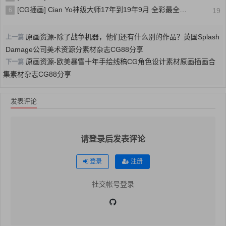
[CG插画] Cian Yo神级大师17年到19年9月 全彩最全合集[3G]
6
19
原画资源-除了战争机器，他们还有什么别的作品？英国Splash
上一篇
Damage公司美术资源分素材杂志CG88分享
原画资源-欧美暴雪十年手绘线稿CG角色设计素材原画插画合
下一篇
集素材杂志CG88分享
发表评论
请登录后发表评论
登录
注册
社交帐号登录