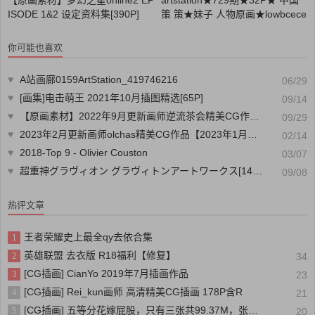
ISODE 1&2 设定资料集[390P]
策 策★妹子 人物原画★lowbcece
你可能也喜欢
♥
A站画廊0159ArtStation_419746216
06/29
♥
[画集]电击萌王 2021年10月插图精选[65P]
09/14
♥
【原画素材】2022年9月更新画师逆流茶会精美CG作品【2022年8月作品】
09/29
♥
2023年2月更新画师olchas精美CG作品【2023年1月作品】
02/14
♥
2018-Top 9 - Olivier Couston
03/07
♥
超重神グラヴィオン グラヴィトンアートワークス[149P]
09/08
热评文章
王者荣耀史上最全qy去依合集
1
英雄联盟 去衣版 R18福利【修复】
2
34
[CG插画] CianYo 2019年7月插画作品
3
23
[CG插画] Rei_kun画师 高清精美CG插画 178P含R
4
21
[CG插画] 五等分花嫁屁股，只有三张共99.37M，张张精品
5
20