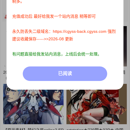
制多。
充值成功后 最好给我发一个站内消息 稍等即可
关注
主页
打赏
永久防丢失二级域名：https://cgyss-back.cgyss.com 强烈
建议收藏保存----->>2026-08 更新
有问题直接给我发站内消息，上线后会统一处理。
2021年11月P站画师千里GAN
2023年7月更新2D画师Drogod精
已阅读
（せんりがん）最新精美作品
美CG作品【2023年4月】
【原画素材】梦幻之星online2 EP
artstation★729期★32P★ 中国