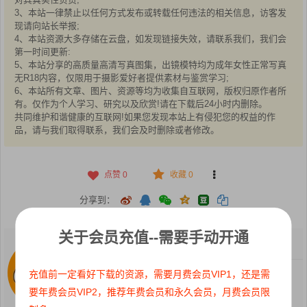
3、本站一律禁止以任何方式发布或转载任何违法的相关信息，访客发
现请向站长举报;
4、本站资源大多存储在云盘，如发现链接失效，请联系我们，我们会
第一时间更新:
5、本站分享的高质量高清写真图集，出镜模特均为成年女性正常写真
无R18内容，仅限用于摄影爱好者提供素材与鉴赏学习;
6、本站所有文章、图片、资源等均为收集自互联网，版权归原作者所
有。仅作为个人学习、研究以及欣赏!请在下载后24小时内删除。
共同维护和谐健康的互联网!如果您发现本站上有侵犯您的权益的作
品，请与我们取得联系，我们会及时删除或者修改。
点赞
0
收藏 0
分享到：
关于会员充值--需要手动开通
Cgyss
关注：
0
粉丝：
78
有问题发私信！
充值前一定看好下载的资源，需要月费会员VIP1，还是需
要年费会员VIP2，推荐年费会员和永久会员，月费会员限