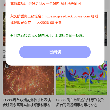
充值成功后 最好给我发一个站内消息 稍等即可
关注
主页
打赏
永久防丢失二级域名：https://cgyss-back.cgyss.com 强烈
建议收藏保存----->>2026-08 更新
有问题直接给我发站内消息，上线后会统一处理。
CG88-圣诞树旁边礼盒节日视频
CG88-完美展现玛莎拉蒂汽车宣
已阅读
素材素材杂志
传高清实拍视频素材素材杂志
CG88-春节放烟花爆竹才艺表演
CG88-风车七彩热气球想飞就飞
夜晚景象高清实拍视频素材素材
舞台背景视频素材素材杂志
杂志