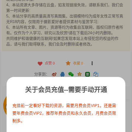
4、本站资源大多存储在云盘，如发现链接失效，请联系我们，我们会
第一时间更新:
5、本站分享的高质量高清写真图集，出镜模特均为成年女性正常写真
无R18内容，仅限用于摄影爱好者提供素材与鉴赏学习;
6、本站所有文章、图片、资源等均为收集自互联网，版权归原作者所
有。仅作为个人学习、研究以及欣赏!请在下载后24小时内删除。
共同维护和谐健康的互联网!如果您发现本站上有侵犯您的权益的作
品，请与我们取得联系，我们会及时删除或者修改。
点赞
0
收藏 0
分享到：
关于会员充值--需要手动开通
Cgyss
关注：
0
粉丝：
78
充值前一定看好下载的资源，需要月费会员VIP1，还是需
有问题发私信！
要年费会员VIP2，推荐年费会员和永久会员，月费会员限
制多。