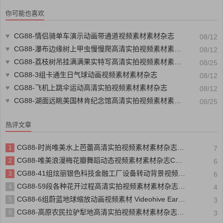
你可能也喜欢
♥
CG88-情侣骑单车演示动画带通道视频素材素材杂志
08/12
♥
CG88-瀑布边缘树上甲虫慢慢爬高清实拍视频素材素材杂志
08/12
♥
CG88-荔枝树吊挂满满果实特写高清实拍视频素材素材杂志CG88分享
08/25
♥
CG88-3组卡通生日气球动画视频素材素材杂志
08/12
♥
CG88-飞机上跳伞运动高清实拍视频素材素材杂志
08/12
♥
CG88-湖面远眺美国林肯纪念馆高清实拍视频素材素材杂志CG88分享
08/25
热评文章
CG88-时尚唯美水上芭蕾高清实拍视频素材素材杂志CG88分享
1
7
CG88-唯美浪漫梅花瓣舞蹈动态视频素材素材杂志CG88分享
2
6
CG88-41组炫丽银色科技金融工厂设备转动背景视频素材素材杂志CG88分享
3
6
CG88-59段各种花开过程高清实拍视频素材素材杂志CG88分享
4
4
CG88-6组蔚蓝地球缩放动画视频素材 Videohive Earth Zoom 6 Pack软件插件
5
3
CG88-高原农民拉驴犁地高清实拍视频素材素材杂志CG88分享
6
3