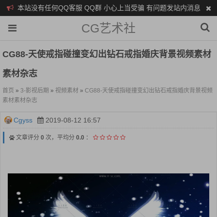
本站没有任何QQ客服 QQ群 小心上当受骗 有问题发站内消息
CG艺术社
CG88-天使戒指碰撞变幻出钻石戒指婚庆背景视频素材
素材杂志
首页
»
3-影视后期
»
视频素材
»
CG88-天使戒指碰撞变幻出钻石戒指婚庆背景视频
素材素材杂志
Cgyss
2019-08-12 16:57
文章评分
0
次，平均分
0.0
：