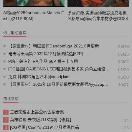
A站画廊0259artstation-Matilda F
原画资源-美国画师概念朋克地狱
iship[211P-90M]
风格原画插画合集素材杂志CG88
分享
你可能也喜欢
♥
【原画素材】韩国画师Dandonfuga 2021.6月更新
06/19
♥
电击萌王画集 2022年12月插图精选[62P]
06/25
♥
P站上关注的 RA 作品 66P 第三十五期
06/02
♥
[CG插画] DAJEONG LEE韩国概念艺术家 角色立绘设计作品44p
01/29
♥
免费 韩国3D角色艺术师ansdj kim
06/30
♥
【原画素材】2022年10月更新俄罗斯女画师Ayyasap高清精美作品【61期】
10/27
热评文章
王者荣耀史上最全qy去依合集
1
英雄联盟 去衣版 R18福利【修复】
2
34
[CG插画] CianYo 2019年7月插画作品
3
23