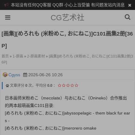
本站没有任何QQ客服 QQ群 小心上当受骗 有问题发站内消息
CG艺术社
[画集][めろれも (米粉めこ, おにねこ)]C101画集2册[36
P]
首页
»
1-原画
»
2-原画素材
»
[画集][めろれも (米粉めこ, おにねこ)]C101画集2册[3
6P]
Cgyss
2026-06-26 10:26
文章评分
0
次，平均分
0.0
：
日本画师米粉めこ（mecolate）与おにねこ（Onineko）合作推出
的两本超萌画集C101目录:
[めろれも (米粉めこ, おにねこ)]abyssopelagic - them black fur ear
s -
[めろれも (米粉めこ, おにねこ)]merorero omake