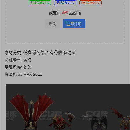
月费会员VIP1
年费会员VIP2
永久会员VIP3
或支付
5
后阅读
登录
立即注册
素材分类: 低模 系列集合 有骨骼 有动画
资源题材: 魔幻
展现风格: 欧美
资源格式: MAX 2011