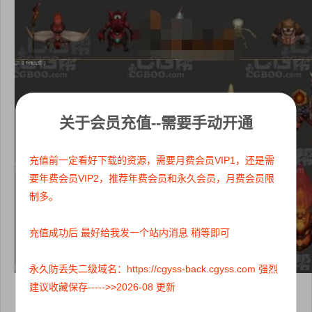
关于会员充值--需要手动开通
充值前一定看好下载的资源，需要月费会员VIP1，还是需
要年费会员VIP2，推荐年费会员和永久会员，月费会员限
制多。
充值成功后 最好给我发一个站内消息 稍等即可
永久防丢失二级域名：https://cgyss-back.cgyss.com 强烈
建议收藏保存----->>2026-08 更新
【整套精品】欧美【超Q欧美风】不知名精致3D角色模型