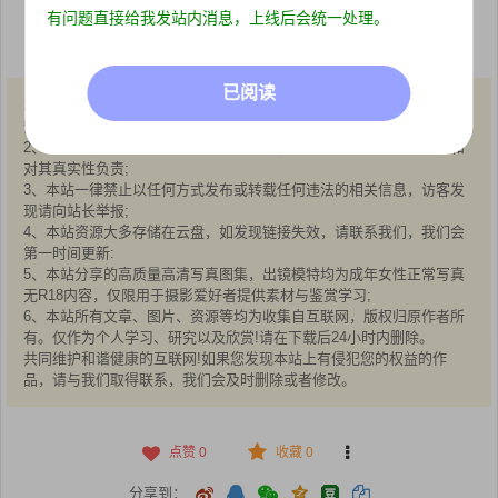
有问题直接给我发站内消息，上线后会统一处理。
下载
已阅读
1、本站所有文章内容均来源于互联网，我站仅作收集整理，VIP/积分
赞助/打赏等费用仅为维持网站正常运转;
2、本站部分文章、图片不代表本站立场，并不代表本站赞同其观点和
对其真实性负责;
3、本站一律禁止以任何方式发布或转载任何违法的相关信息，访客发
现请向站长举报;
4、本站资源大多存储在云盘，如发现链接失效，请联系我们，我们会
第一时间更新:
5、本站分享的高质量高清写真图集，出镜模特均为成年女性正常写真
无R18内容，仅限用于摄影爱好者提供素材与鉴赏学习;
6、本站所有文章、图片、资源等均为收集自互联网，版权归原作者所
有。仅作为个人学习、研究以及欣赏!请在下载后24小时内删除。
共同维护和谐健康的互联网!如果您发现本站上有侵犯您的权益的作
品，请与我们取得联系，我们会及时删除或者修改。
点赞
0
收藏 0
分享到：