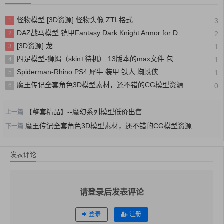
怪物模型 [3D资源] 怪物头像 ZTL格式
1
3
DAZ战马模型 铠甲Fantasy Dark Knight Armor for DAZ Horse 2
2
2
[3D资源] 龙
3
1
四足模型-狮蝎（skin+待机） 13版本的max文件 包含skin档和待机档
4
1
Spiderman-Rhino PS4 犀牛 装甲 铁人 蜘蛛侠
5
1
魔王传记全套角色3D模型素材，还不错的CG模型资源
6
0
【整套精品】--魔幻系列模型低价出售
上一篇
魔王传记全套角色3D模型素材，还不错的CG模型资源
下一篇
发表评论
请登录后发表评论
登录
注册